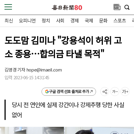
최신
오피니언
정치
사회
경제
국제
문화
스포츠
도도맘 김미나 "강용석이 허위 고
소 종용…합의금 타낼 목적"
김영경 기자
hope@imaeil.com
입력 2023-06-15 14:31:45
구글 검색 선호 출처로 추가
당시 전 연인에 실제 강간이나 강제추행 당한 사실
없어