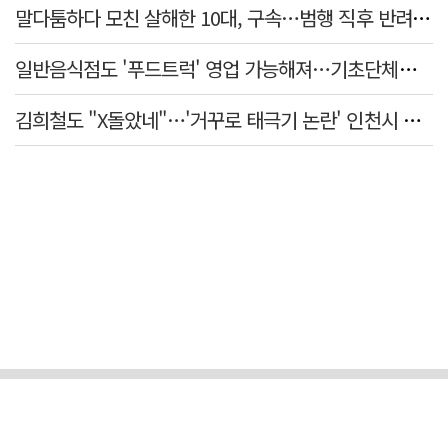
말다툼하다 모친 살해한 10대, 구속…범행 직후 반려견도 죽여
일반음식점도 '푸드트럭' 영업 가능해져…기초단체별 조례 개정 움직임
김희철도 "X돌았네"…'거꾸로 태극기 논란' 인천시 현수막, 이틀 만에 철거