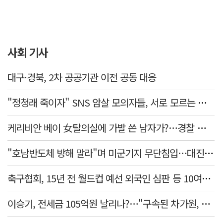
사회 기사
대구·경북, 2차 공공기관 이전 공동 대응
"정청래 죽이자" SNS 암살 모의자들, 서로 모르는 사이였다…檢송치
케리비안 베이 女탈의실에 가발 쓴 남자가?…경찰 추적 중
"호남반도체 방해 말라"며 미군기지 무단침입…대진연 회원 3명 '구속'
축구협회, 15년 전 월드컵 예선 외국인 심판 등 10여명에 '성 접대'
이승기, 전세금 105억원 날리나?…"구속된 차가원, 형사 범죄 영역"