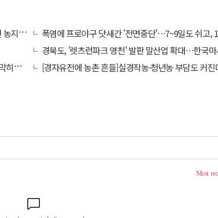
 흔들"
폭염에 프로야구 닷새간 '전면중단'…7~9일도 쉬고, 11일
경북도, '렛츠런파크 영천' 발판 말산업 확대…한국마사회 유치도 
 수도"
[경자유전에 농촌 흔들]실경작농·청년농 부담도 커진