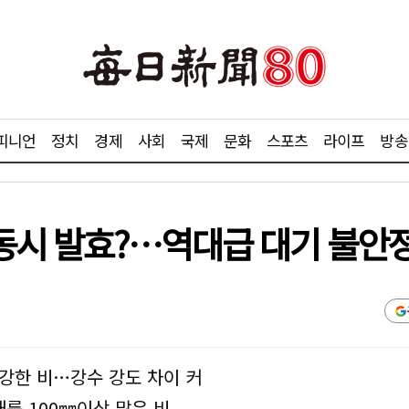
피니언
정치
경제
사회
국제
문화
스포츠
라이프
방송
동시 발효?…역대급 대기 불안
강한 비…강수 강도 차이 커
내륙 100㎜이상 많은 비