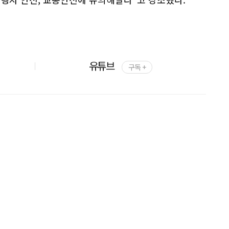
유튜브
구독 +