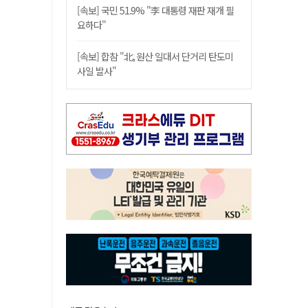
[속보] 국민 51.9% "李 대통령 재판 재개 필
요하다"
[속보] 합참 "北, 원산 일대서 단거리 탄도미
사일 발사"