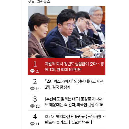
댓글 많은 뉴스
자발적 퇴사 청년도 실업급여 준다…생
애 1회, 월 최대 100만원
25
"스타벅스 가야지" 외쳤던 배재고 학생
2명, 결국 중징계
14
[부산에도 밀리는 대구] 동성로 지나쳐
도 해운대는 꼭 간다, 외국인 관광객 16
12
배 차이
호남서 백지화된 댐 6곳 용수량 69만t…
반도체 클러스터 필요량 넘는다
11