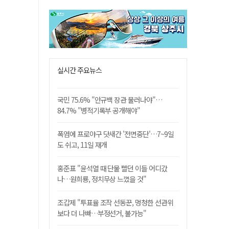
실시간 주요뉴스
국민 75.6% "안규백 장관 물러나야"…
84.7% "병적기록부 공개해야"
폭염에 프로야구 닷새간 '전면중단'…7~9일
도 쉬고, 11일 재개
홍준표 "윤석열 때 단물 빨던 이들 어디갔
나…원희룡, 정치무상 느꼈을 것"
조갑제 "투표율 조작 선동꾼, 멍청한 선관위
보다 더 나빠…부정선거, 불가능"