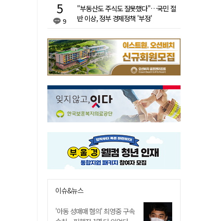
"부동산도 주식도 잘못했다"…국민 절
반 이상, 정부 경제정책 '부정'
9
이슈&뉴스
'아동 성매매 혐의' 최영중 구속