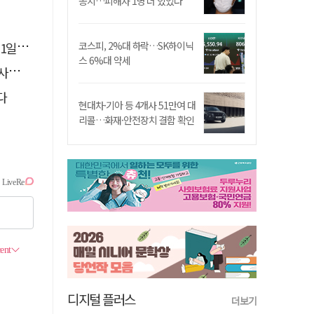
송치…피해자 1명 더 있었다
 재개
코스피, 2%대 하락…SK하이닉
스 6%대 약세
총력
다
현대차·기아 등 4개사 51만여 대
리콜…화재·안전장치 결함 확인
디지털 플러스
더보기