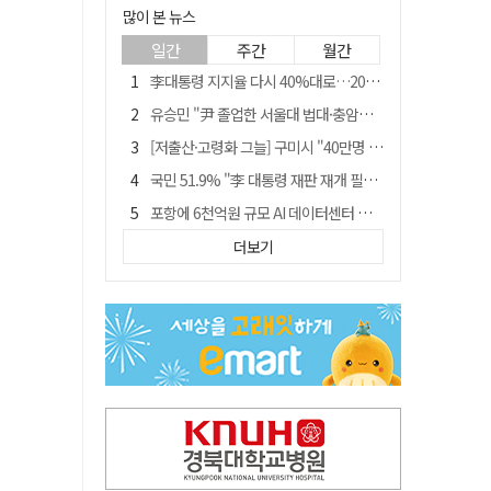
많이 본 뉴스
일간
주간
월간
李대통령 지지율 다시 40%대로…20대는 18.8%p 급락
유승민 "尹 졸업한 서울대 법대·충암고도 없애야"…李 육사 통합 직격
[저출산·고령화 그늘] 구미시 "40만명 사수" 고령군 "3만명대 회복"
국민 51.9% "李 대통령 재판 재개 필요하다"
포항에 6천억원 규모 AI 데이터센터 들어선다
월 매출 9천만원에도 문 닫는 영양 젖소농장… "일할 사람이 없어"
더보기
경북 영천시, 9월부터 11월까지 반값 여행 혜택 제공
경찰, 홍명보 선임 의혹 수사…대한축구협회 전격 압수수색
"김용민, 흑백논리로 세상 보는 듯" 검찰 내부서 지탄
'솔리다임 IPO 추진설' SK하이닉스, 주가 9% 급락