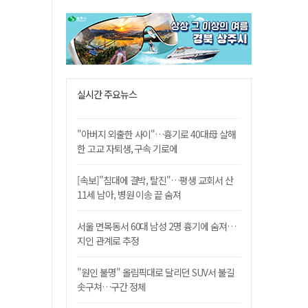
실시간 주요뉴스
"아버지 외출한 사이"…흉기로 40대母 살해
한 고교 자퇴생, 구속 기로에
[속보]"침대에 결박, 탈진"…평생 교회서 산
11세 남아, 병원 이송 끝 숨져
서울 면목동서 60대 남성 2명 흉기에 숨져…
지인 관계로 추정
"원인 불명" 올림픽대로 달리던 SUV서 불길
솟구쳐…구간 정체