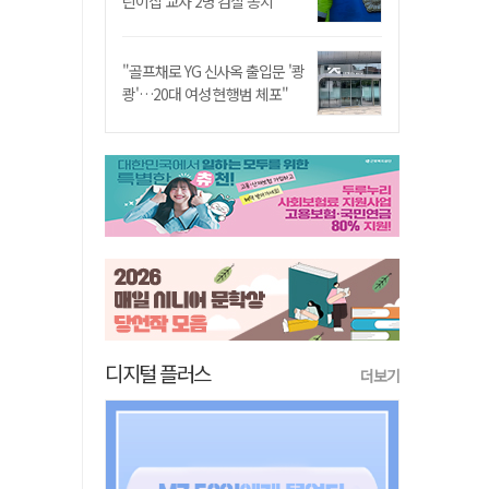
린이집 교사 2명 검찰 송치
"골프채로 YG 신사옥 출입문 '쾅
쾅'…20대 여성 현행범 체포"
디지털 플러스
더보기