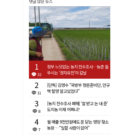
댓글 많은 뉴스
정부 느닷없는 농지 전수조사…농촌 들
쑤시는 '경자유전'의 칼날
32
[단독] 김영수 "국방부 청문준비단, 안규
백 탈영 알고있었다"
11
[농지 전수조사 폐해] '쌀 받고 논 내 준'
도지농 이제 어쩌나?
8
월 매출 9천만원에도 문 닫는 영양 젖소
농장… "일할 사람이 없어"
7