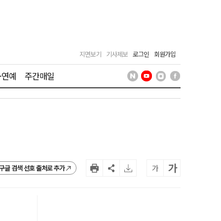
지면보기
기사제보
로그인
회원가입
·연예
주간매일
가
가
구글 검색 선호 출처로 추가