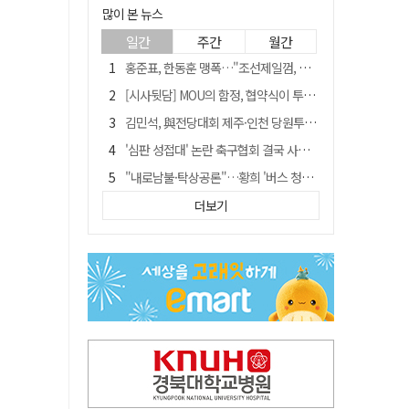
많이 본 뉴스
일간
주간
월간
홍준표, 한동훈 맹폭…"조선제일껌, 권력에 살고 권력에 죽었다"
[시사뒷담] MOU의 함정, 협약식이 투자 확정은 아니긴 해
김민석, 與전당대회 제주·인천 당원투표서 승리…누적 득표는 '초박빙'
'심판 성접대' 논란 축구협회 결국 사과…"깊이 반성, 쇄신하겠다"
"내로남불·탁상공론"…황희 '버스 청년주택' 제안에 與 내부서도 쓴소리
"경로당 통장에 비밀번호가 적혀 있다"…전국 돌며 경로당 13곳 턴 30대 구속
더보기
"침대에 결박, 탈진"…평생 교회서 산 11세 남아, 병원 이송 끝 숨져
예안향교 대성전, '국가지정 보물로 지정'
휠체어 환자 발로 밀어 숨지게 한 70대 간병인…2심도 집행유예
박권현 청도군수, 국무총리에 "청도 물 공급 최대 3만t 늘려달라"