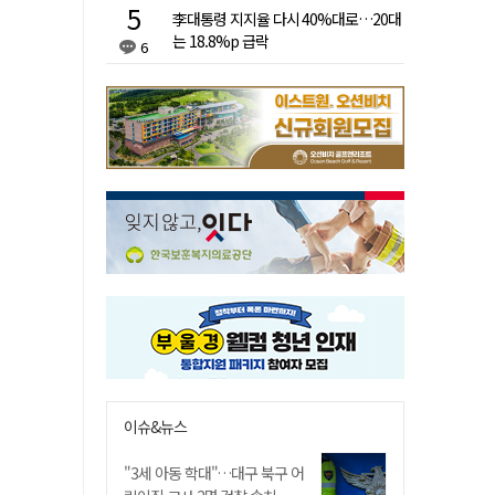
李대통령 지지율 다시 40%대로…20대
는 18.8%p 급락
6
이슈&뉴스
"3세 아동 학대"…대구 북구 어