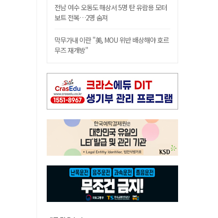
전남 여수 오동도 해상서 5명 탄 유람용 모터
보트 전복…2명 숨져
막무가내 이란 "美, MOU 위반 배상해야 호르
무즈 재개방"