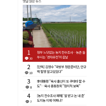
댓글 많은 뉴스
정부 느닷없는 농지 전수조사…농촌 들
쑤시는 '경자유전'의 칼날
30
[단독] 김영수 "국방부 청문준비단, 안규
백 탈영 알고있었다"
10
李대통령 "육사 출신이 또 쿠데타 할 수
도"…육사 총동창회 "정치적 보복"
8
[농지 전수조사 폐해] '쌀 받고 논 내 준'
도지농 이제 어쩌나?
7