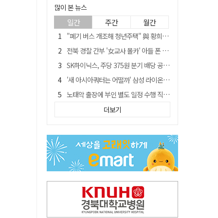
많이 본 뉴스
일간
주간
월간
"폐기 버스 개조해 청년주택" 與 황희…'딸 학비는 年 4200만원'
전북 경찰 간부 '女교사 몰카' 아들 폰 부수고…"처벌 못하는 사안" 내부망에 글
SK하이닉스, 주당 375원 분기 배당 공시…"3분기 중 주주환원 방안 확정"
'새 아시아쿼터는 어떨까' 삼성 라이온즈, 새 얼굴 투수 미야모리 영입
노태악 출장에 부인 별도 일정 수행 직원도…보고서엔 '공식일정 참석'
'외도 의심' 아내 화장실에 묶고 불에 달군 공구로 고문…남편 검거
더보기
박권현 청도군수, '햇빛 연금 사업' 공약 시동걸어
통합 고속철 할인 '반짝 3년'…이후 요금 도로 오른다?
한국 축구, 심판 성접대 경기서 '무패'…당시 올림픽 감독은 홍명보 [영상]
경찰, 9월 초부터 상피제 전격 실시…가족 사건 수사 못해