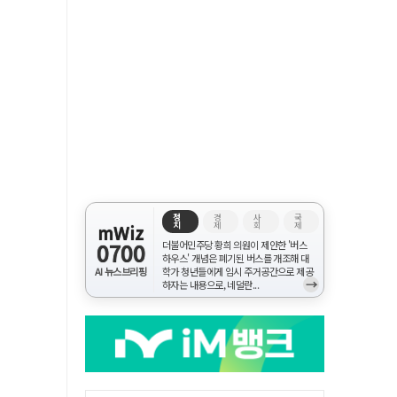
정
경
사
국
치
제
회
제
mWiz
0700
더불어민주당 황희 의원이 제안한 '버스
하우스' 개념은 폐기된 버스를 개조해 대
AI 뉴스브리핑
학가 청년들에게 임시 주거공간으로 제공
→
하자는 내용으로, 네덜란...