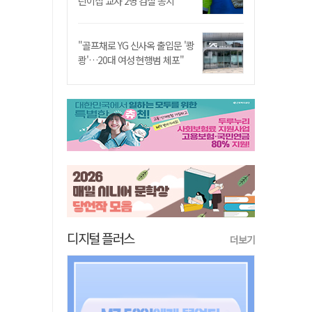
린이집 교사 2명 검찰 송치
"골프채로 YG 신사옥 출입문 '쾅
쾅'…20대 여성 현행범 체포"
디지털 플러스
더보기