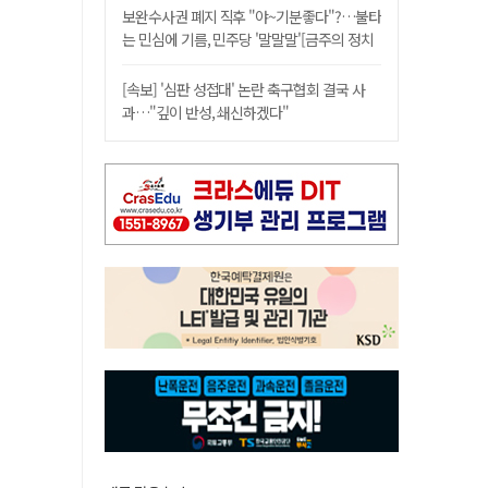
보완수사권 폐지 직후 "야~기분좋다"?…불타
는 민심에 기름, 민주당 '말말말'[금주의 정치
舌전]
[속보] '심판 성접대' 논란 축구협회 결국 사
과…"깊이 반성, 쇄신하겠다"