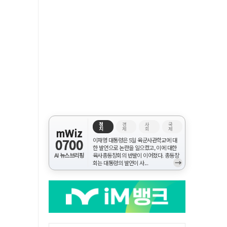
정
경
사
국
치
제
회
제
mWiz
0700
이재명 대통령은 5일 육군사관학교에 대
한 발언으로 논란을 일으켰고, 이에 대한
AI 뉴스브리핑
육사총동창회의 반발이 이어졌다. 총동창
→
회는 대통령의 발언이 사...