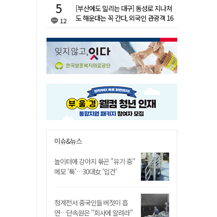
[부산에도 밀리는 대구] 동성로 지나쳐
도 해운대는 꼭 간다, 외국인 관광객 16
12
배 차이
이슈&뉴스
놀이터에 강아지 묶곤 "유기 중"
메모 '툭'…30대女 '입건'
청계천서 중국인들 버젓이 흡
연…단속원은 "회사에 알려라"