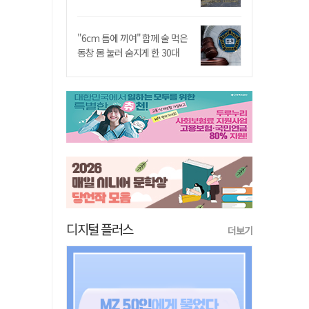
"6cm 틈에 끼여" 함께 술 먹은
동창 몸 눌러 숨지게 한 30대
디지털 플러스
더보기