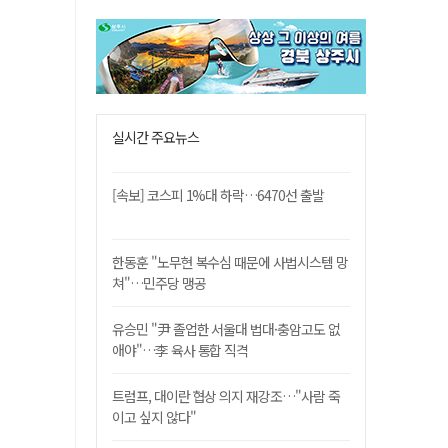
실시간 주요뉴스
[속보] 코스피 1%대 하락…6470선 출발
한동훈 "노무현 복수심 때문에 사법시스템 망
쳐"…민주당 맹공
유승민 "尹 졸업한 서울대 법대·충암고도 없
애야"…李 육사 통합 직격
트럼프, 대이란 협상 의지 재강조…"사람 죽
이고 싶지 않다"