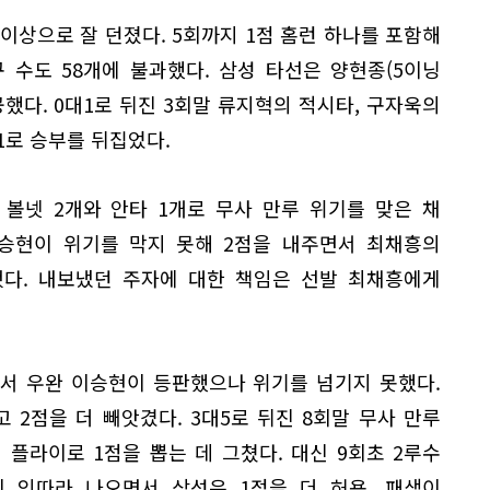
이상으로 잘 던졌다. 5회까지 1점 홈런 하나를 포함해
 수도 58개에 불과했다. 삼성 타선은 양현종(5이닝
공했다. 0대1로 뒤진 3회말 류지혁의 적시타, 구자욱의
1로 승부를 뒤집었다.
 볼넷 2개와 안타 1개로 무사 만루 위기를 맞은 채
이승현이 위기를 막지 못해 2점을 내주면서 최채흥의
됐다. 내보냈던 주자에 대한 책임은 선발 최채흥에게
상황에서 우완 이승현이 등판했으나 위기를 넘기지 못했다.
2점을 더 빼앗겼다. 3대5로 뒤진 8회말 무사 만루
플라이로 1점을 뽑는 데 그쳤다. 대신 9회초 2루수
 잇따라 나오면서 삼성은 1점을 더 허용, 패색이