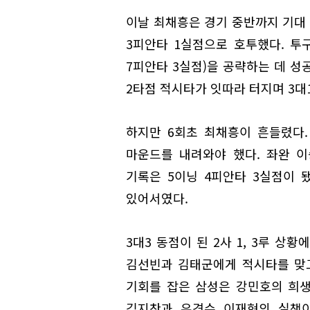
이날 최채흥은 경기 중반까지 기대 
3피안타 1실점으로 호투했다. 투구
7피안타 3실점)을 공략하는 데 성
2타점 적시타가 잇따라 터지며 3대
하지만 6회초 최채흥이 흔들렸다.
마운드를 내려와야 했다. 좌완 
기록은 5이닝 4피안타 3실점이 
있어서였다.
3대3 동점이 된 2사 1, 3루 
김선빈과 김태군에게 적시타를 맞고 
기회를 잡은 삼성은 강민호의 희생 
김지찬과 유격수 이재현의 실책이