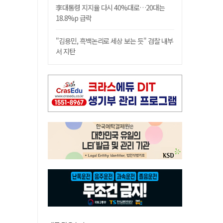
李대통령 지지율 다시 40%대로…20대는
18.8%p 급락
"김용민, 흑백논리로 세상 보는 듯" 검찰 내부
서 지탄