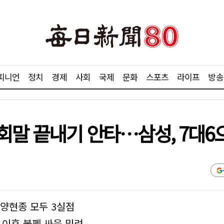
피니언
정치
경제
사회
국제
문화
스포츠
라이프
방송
회말 끝내기 안타…삼성, 7대6으
 양현종 모두 3실점
 이후 불펜 싸움 밀려