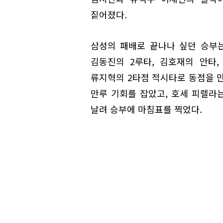
짙어졌다.
삼성의 패배로 끝나나 싶던 승부는
김동진의 2루타, 김호재의 안타
류지혁의 2타점 적시타로 동점을 만
만루 기회를 잡았고, 호세 피렐라
날려 승부에 마침표를 찍었다.