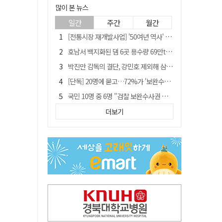
많이 본 뉴스
일간
주간
월간
[전통시장 재개발사업] '50여년 역사' 수성시장 자리에 25층 주상복합 들어선다
호남서 백지화된 댐 6곳 용수량 69만t… 반도체 클러스터 필요량 넘는다
박진만 감독의 결단, 강민호 제외해 삼성 라이온즈에 긴장감 불어 넣어
[단독] 20명에 묻고…72%가 '보완수사권 폐지'?
국민 10명 중 6명 "검찰 보완수사권 필요"…민주당 지지층도 53.8%
[전통시장 재개발사업] 신천시장 재개발, 준공 후에도 소송전
더보기
[저출산·고령화 그늘] 구미시 "40만명 사수" 고령군 "3만명대 회복"
안동-사가에, "50년 우정 넘어 미래 50년 함께 연다"
"오를까, 내릴까" 목표가 깎인 삼전·닉스…AMD 이어 샌디스크에 쏠린 눈
'부산 돌려차기' 피해자, 서범수 "돌려차기 하죠" 실언 사과 수용