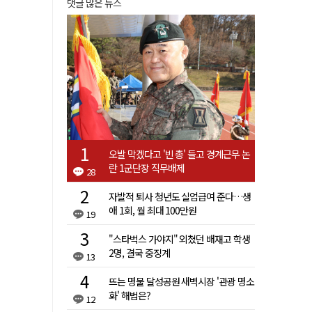
댓글 많은 뉴스
오발 막겠다고 '빈 총' 들고 경계근무 논
란 1군단장 직무배제
28
자발적 퇴사 청년도 실업급여 준다…생
애 1회, 월 최대 100만원
19
"스타벅스 가야지" 외쳤던 배재고 학생
2명, 결국 중징계
13
뜨는 명물 달성공원 새벽시장 '관광 명소
화' 해법은?
12