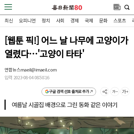
최신
오피니언
정치
사회
경제
국제
문화
스포츠
[웹툰 픽!] 어느 날 나무에 고양이가
열렸다…'고양이 타타'
연합뉴스
maeil@imaeil.com
입력 2023-08-04 08:50:16
구글 검색 선호 출처로 추가
여름날 시골집 배경으로 그린 동화 같은 이야기