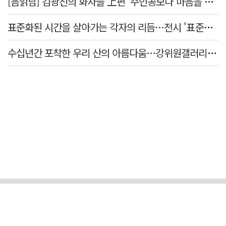
[음읽남] 김광진의 화자들 上편 '주인공보다 마음을 쓴 사람'
표준화된 시간을 살아가는 각자의 리듬…전시 '표준시차'
수십년간 포착한 우리 산의 아름다움…강위원갤러리 '팔공·지리展' 개최