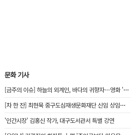
문화 기사
[금주의 이슈] 하늘의 외계인, 바다의 귀향자…영화 '호프'와 '오디세이'
[차 한 잔] 최현묵 중구도심재생문화재단 신임 상임이사 "서문시장·경상감영 등 지역 자원 활용…문화의 일상화"
'인간시장' 김홍신 작가, 대구도서관서 특별 강연