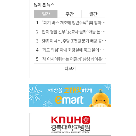
많이 본 뉴스
일간
주간
월간
"폐기 버스 개조해 청년주택" 與 황희…'딸 학비는 年 4200만원'
전북 경찰 간부 '女교사 몰카' 아들 폰 부수고…"처벌 못하는 사안" 내부망에 글
SK하이닉스, 주당 375원 분기 배당 공시…"3분기 중 주주환원 방안 확정"
'외도 의심' 아내 화장실에 묶고 불에 달군 공구로 고문…남편 검거
'새 아시아쿼터는 어떨까' 삼성 라이온즈, 새 얼굴 투수 미야모리 영입
박권현 청도군수, '햇빛 연금 사업' 공약 시동걸어
더보기
김병삼 경북 영천시장, 이번엔 국회 공략…'마사회 본사 이전·광역교통망 확충' 요청
봉화서 주택 에어컨 실외기에서 시작된 불… 주택 화재로 번져
[시사뒷담] MOU의 함정, 협약식이 투자 확정은 아니긴 해
경찰, 9월 초부터 상피제 전격 실시…가족 사건 수사 못해