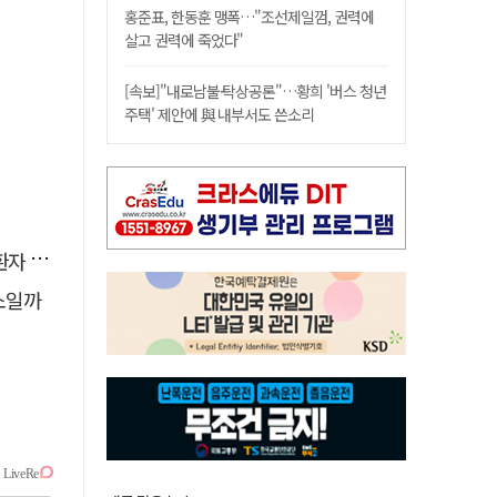
홍준표, 한동훈 맹폭…"조선제일껌, 권력에
살고 권력에 죽었다"
[속보]"내로남불·탁상공론"…황희 '버스 청년
주택' 제안에 與 내부서도 쓴소리
 살려
소일까