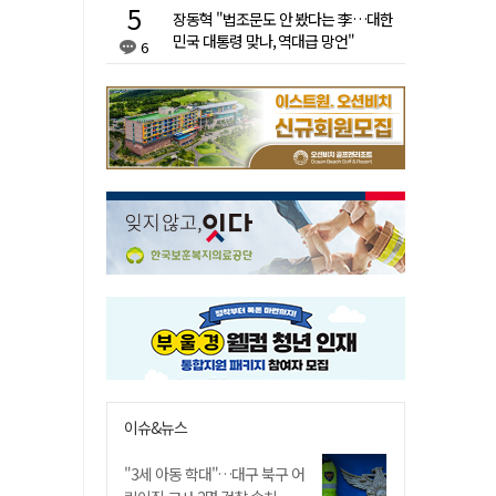
장동혁 "법조문도 안 봤다는 李…대한
민국 대통령 맞나, 역대급 망언"
6
이슈&뉴스
"3세 아동 학대"…대구 북구 어