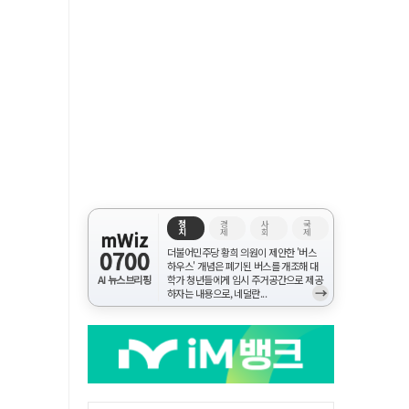
정
경
사
국
치
제
회
제
mWiz
0700
더불어민주당 황희 의원이 제안한 '버스
하우스' 개념은 폐기된 버스를 개조해 대
AI 뉴스브리핑
학가 청년들에게 임시 주거공간으로 제공
→
하자는 내용으로, 네덜란...