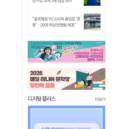
린이집 교사 2명 검찰 송치
"골프채로 YG 신사옥 출입문 '쾅
쾅'…20대 여성 현행범 체포"
디지털 플러스
더보기