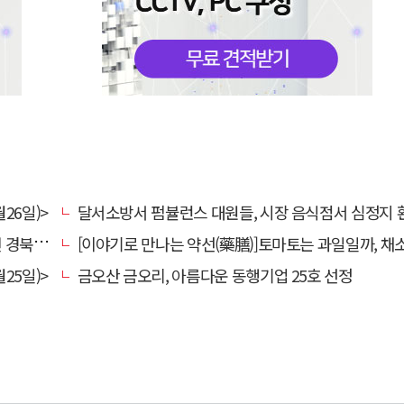
26일)>
달서소방서 펌뷸런스 대원들, 시장 음식점서 심정지 환자 생명
대 총장
[이야기로 만나는 약선(藥膳)]토마토는 과일일까, 채
25일)>
금오산 금오리, 아름다운 동행기업 25호 선정