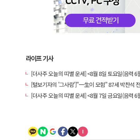
라이프 기사
[더사주 오늘의 띠별 운세] <8월 8일 토요일(음력 6월
[털보기자의 '그사람']"一生이 모험" 87세 박찬석 전 경북
[더사주 오늘의 띠별 운세] <8월 7일 금요일(음력 6월