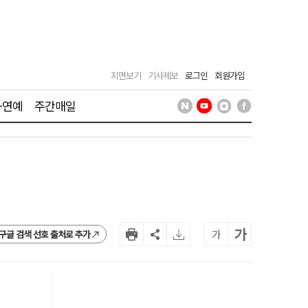
지면보기
기사제보
로그인
회원가입
·연예
주간매일
가
가
구글 검색 선호 출처로 추가