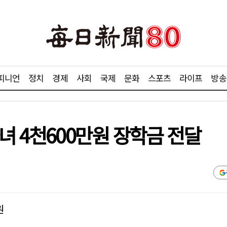
피니언
정치
경제
사회
국제
문화
스포츠
라이프
방송
녀 4천600만원 장학금 전달
원