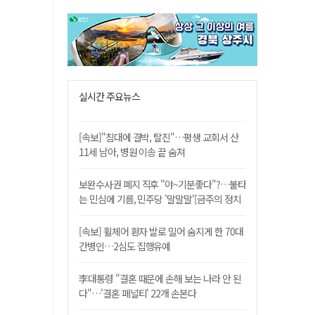
실시간 주요뉴스
[속보]"침대에 결박, 탈진"…평생 교회서 산
11세 남아, 병원 이송 끝 숨져
보완수사권 폐지 직후 "야~기분좋다"?…불타
는 민심에 기름, 민주당 '말말말'[금주의 정치
舌전]
[속보] 휠체어 환자 발로 밀어 숨지게 한 70대
간병인…2심도 집행유예
李대통령 "결혼 때문에 손해 보는 나라 안 된
다"…'결혼 페널티' 22개 손본다