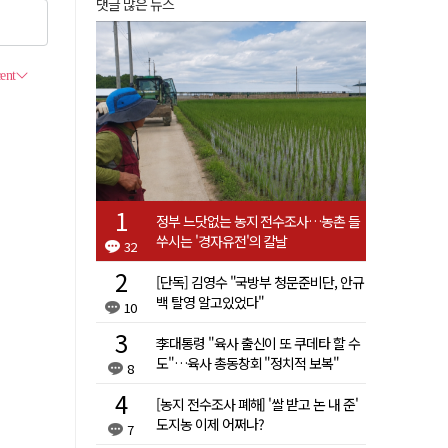
댓글 많은 뉴스
정부 느닷없는 농지 전수조사…농촌 들
쑤시는 '경자유전'의 칼날
32
[단독] 김영수 "국방부 청문준비단, 안규
백 탈영 알고있었다"
10
李대통령 "육사 출신이 또 쿠데타 할 수
도"…육사 총동창회 "정치적 보복"
8
[농지 전수조사 폐해] '쌀 받고 논 내 준'
도지농 이제 어쩌나?
7