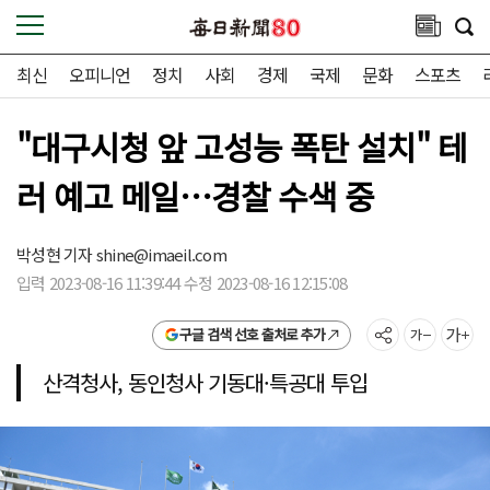
최신
오피니언
정치
사회
경제
국제
문화
스포츠
"대구시청 앞 고성능 폭탄 설치" 테
러 예고 메일…경찰 수색 중
박성현 기자
shine@imaeil.com
입력 2023-08-16 11:39:44 수정 2023-08-16 12:15:08
구글 검색 선호 출처로 추가
산격청사, 동인청사 기동대·특공대 투입