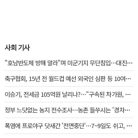
사회 기사
"호남반도체 방해 말라"며 미군기지 무단침입…대진연 회원 3명 '구속'
축구협회, 15년 전 월드컵 예선 외국인 심판 등 10여명에 '성 접대'
이승기, 전세금 105억원 날리나?…"구속된 차가원, 형사 범죄 영역"
정부 느닷없는 농지 전수조사…농촌 들쑤시는 '경자유전'의 칼날
폭염에 프로야구 닷새간 '전면중단'…7~9일도 쉬고, 11일 재개