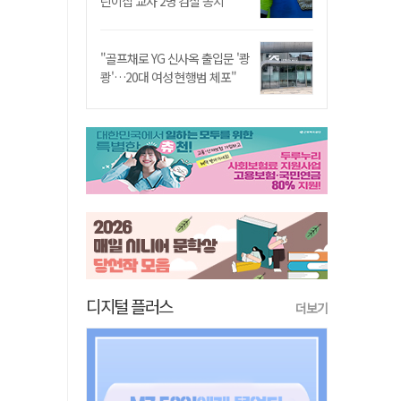
린이집 교사 2명 검찰 송치
"골프채로 YG 신사옥 출입문 '쾅
쾅'…20대 여성 현행범 체포"
디지털 플러스
더보기