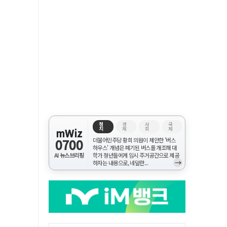
정
경
사
국
치
제
회
제
mWiz
0700
더불어민주당 황희 의원이 제안한 '버스
하우스' 개념은 폐기된 버스를 개조해 대
AI 뉴스브리핑
학가 청년들에게 임시 주거공간으로 제공
→
하자는 내용으로, 네덜란...