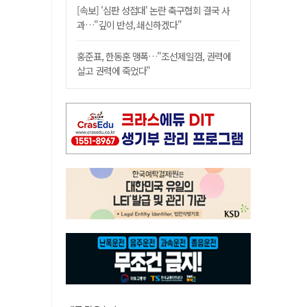
[속보] '심판 성접대' 논란 축구협회 결국 사
과…"깊이 반성, 쇄신하겠다"
홍준표, 한동훈 맹폭…"조선제일껌, 권력에
살고 권력에 죽었다"