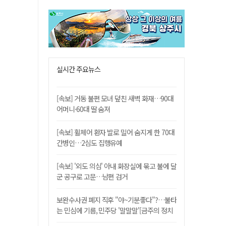
실시간 주요뉴스
[속보] 거동 불편 모녀 덮친 새벽 화재…90대
어머니·60대 딸 숨져
[속보] 휠체어 환자 발로 밀어 숨지게 한 70대
간병인…2심도 집행유예
[속보] '외도 의심' 아내 화장실에 묶고 불에 달
군 공구로 고문…남편 검거
보완수사권 폐지 직후 "야~기분좋다"?…불타
는 민심에 기름, 민주당 '말말말'[금주의 정치
舌전]