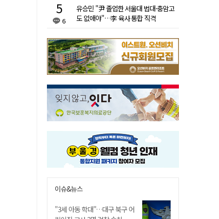
유승민 "尹 졸업한 서울대 법대·충암고
도 없애야"…李 육사 통합 직격
6
이슈&뉴스
"3세 아동 학대"…대구 북구 어