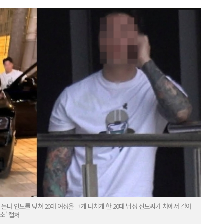
몰다 인도를 덮쳐 20대 여성을 크게 다치게 한 20대 남성 신모씨가 차에서 걸어
소' 캡처