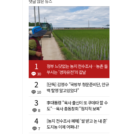
댓글 많은 뉴스
정부 느닷없는 농지 전수조사…농촌 들
쑤시는 '경자유전'의 칼날
30
[단독] 김영수 "국방부 청문준비단, 안규
백 탈영 알고있었다"
10
李대통령 "육사 출신이 또 쿠데타 할 수
도"…육사 총동창회 "정치적 보복"
8
[농지 전수조사 폐해] '쌀 받고 논 내 준'
도지농 이제 어쩌나?
7