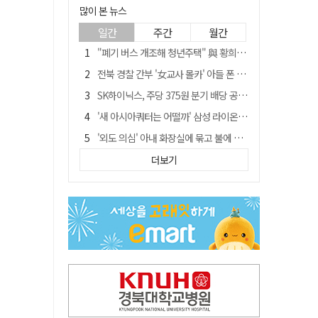
많이 본 뉴스
일간
주간
월간
"폐기 버스 개조해 청년주택" 與 황희…'딸 학비는 年 4200만원'
전북 경찰 간부 '女교사 몰카' 아들 폰 부수고…"처벌 못하는 사안" 내부망에 글
SK하이닉스, 주당 375원 분기 배당 공시…"3분기 중 주주환원 방안 확정"
'새 아시아쿼터는 어떨까' 삼성 라이온즈, 새 얼굴 투수 미야모리 영입
'외도 의심' 아내 화장실에 묶고 불에 달군 공구로 고문…남편 검거
박권현 청도군수, '햇빛 연금 사업' 공약 시동걸어
더보기
통합 고속철 할인 '반짝 3년'…이후 요금 도로 오른다?
한국 축구, 심판 성접대 경기서 '무패'…당시 올림픽 감독은 홍명보 [영상]
김병삼 경북 영천시장, 이번엔 국회 공략…'마사회 본사 이전·광역교통망 확충' 요청
경찰, 9월 초부터 상피제 전격 실시…가족 사건 수사 못해