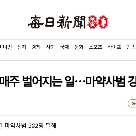
피니언
정치
경제
사회
국제
문화
스포츠
라이프
방송
', 매주 벌어지는 일…마약사범
킨 마약사범 282명 달해