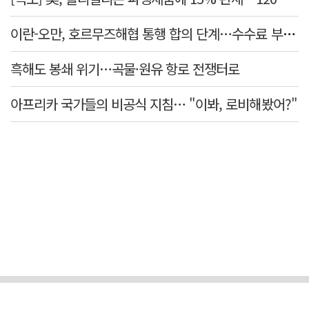
이란-오만, 호르무즈해협 통행 합의 단계…수수료 부과되나
흑해도 봉쇄 위기…곡물·원유 항로 전쟁터로
아프리카 국가들의 비공식 지침… "이봐, 로비해봤어?"