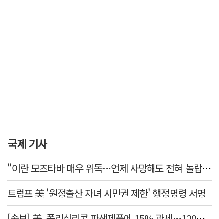
국제 기사
"이란 모즈타바 매우 위독…언제 사망해도 전혀 놀랍지 않아"
트럼프 美 '원정출산 자녀 시민권 제한' 행정명령 서명
[속보] 美, 폴리실리콘 파생제품에 15% 관세…120일 뒤 발효