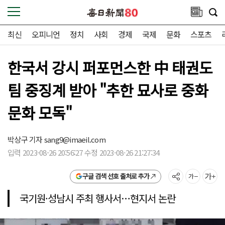
최신
오피니언
정치
사회
경제
국제
문화
스포츠
한국서 강시 퍼포먼스한 中 태권도
팀 중징계 받아 "추한 묘사로 중화
문화 모독"
박상구 기자
sang9@imaeil.com
입력 2023-08-26 20:56:27 수정 2023-08-26 21:27:34
구글 검색 선호 출처로 추가
국기원·성남시 주최 행사서…현지서 논란