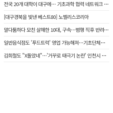
전국 20개 대학이 대구에… 기초과학 협력 네트워크 출범하다
[대구경북을 빛낸 베스트80] 노벨리스코리아
말다툼하다 모친 살해한 10대, 구속…범행 직후 반려견도 죽여
일반음식점도 '푸드트럭' 영업 가능해져…기초단체별 조례 개정 움직임
김희철도 "X돌았네"…'거꾸로 태극기 논란' 인천시 현수막, 이틀 만에 철거