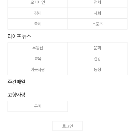
오피니언
정치
경제
사회
국제
스포츠
라이프 뉴스
부동산
문화
교육
건강
이웃사랑
동정
주간매일
고향사랑
구미
로그인