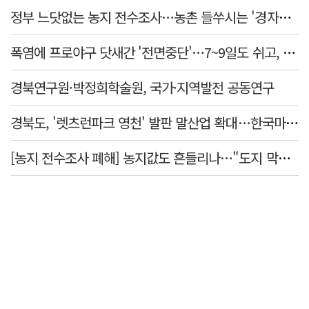
정부 느닷없는 농지 전수조사…농촌 들쑤시는 '경자유전'의 칼날
폭염에 프로야구 닷새간 '전면중단'…7~9일도 쉬고, 11일 재개
경북연구원·박정희학술원, 국가·지역발전 공동연구
경북도, '렛츠런파크 영천' 발판 말산업 확대…한국마사회 유치도 총력
[농지 전수조사 폐해] 농지값도 흔들리나…"도지 막히면 헐값 매물 나올 수도"