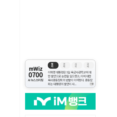
정
경
사
국
치
제
회
제
mWiz
0700
이재명 대통령은 5일 육군사관학교에 대
한 발언으로 논란을 일으켰고, 이에 대한
AI 뉴스브리핑
육사총동창회의 반발이 이어졌다. 총동창
→
회는 대통령의 발언이 사...