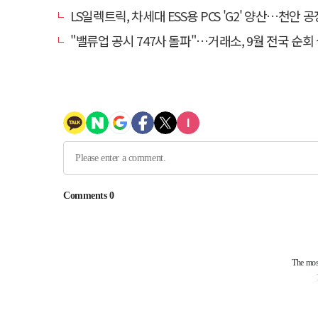
LS일렉트릭, 차세대 ESS용 PCS 'G2' 양산…천안 공장서
"밸류업 공시 747사 돌파"…거래소, 9월 전국 순회 설명회