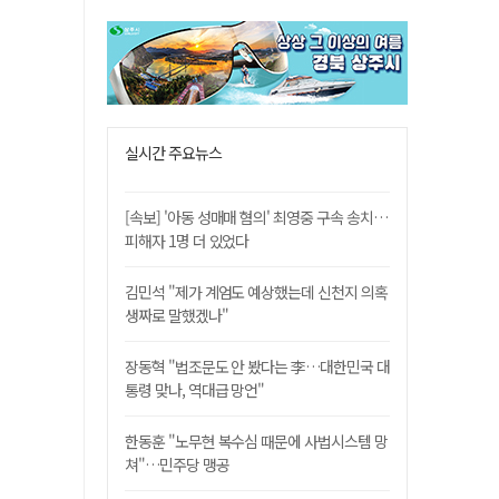
실시간 주요뉴스
[속보] '아동 성매매 혐의' 최영중 구속 송치…
피해자 1명 더 있었다
김민석 "제가 계엄도 예상했는데 신천지 의혹
생짜로 말했겠나"
장동혁 "법조문도 안 봤다는 李…대한민국 대
통령 맞나, 역대급 망언"
한동훈 "노무현 복수심 때문에 사법시스템 망
쳐"…민주당 맹공