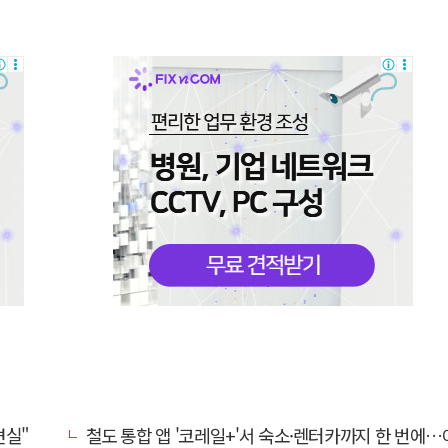
견실"
철도 통합 앱 '코레일+'서 숙소·렌터카까지 한 번에…여행 서비스