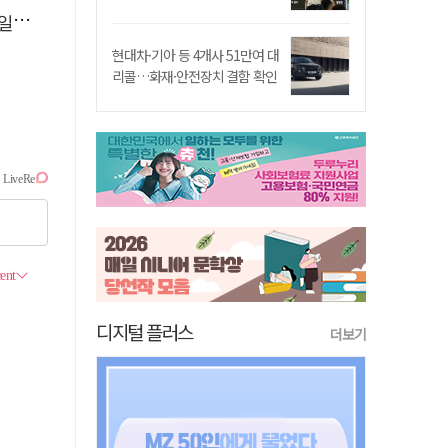
니]
현대차·기아 등 4개사 51만여 대
리콜…화재·안전장치 결함 확인
디지털 플러스
더보기