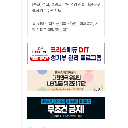
[속보] 경찰, '홍명보 감독 선임 의혹' 대한축구
협회 압수수색 시도
靑, 김용범 책임론 일축…"단일 레버리지, 시
장 살피고 대책 챙길 때"