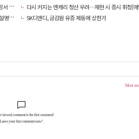
 출하
다시 커지는 엔캐리 청산 우려…재현 시 증시 휘청[매일뭐니머
 연다
SK디앤디, 금감원 유증 제동에 상한가