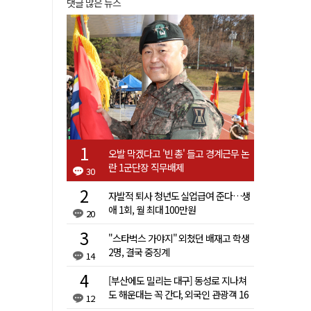
댓글 많은 뉴스
오발 막겠다고 '빈 총' 들고 경계근무 논
란 1군단장 직무배제
30
자발적 퇴사 청년도 실업급여 준다…생
애 1회, 월 최대 100만원
20
"스타벅스 가야지" 외쳤던 배재고 학생
2명, 결국 중징계
14
[부산에도 밀리는 대구] 동성로 지나쳐
도 해운대는 꼭 간다, 외국인 관광객 16
12
배 차이