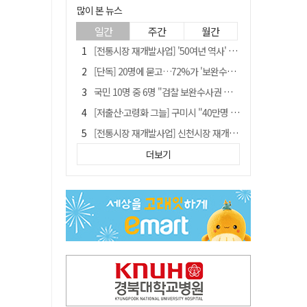
많이 본 뉴스
일간
주간
월간
[전통시장 재개발사업] '50여년 역사' 수성시장 자리에 25층 주상복합 들어선다
[단독] 20명에 묻고…72%가 '보완수사권 폐지'?
국민 10명 중 6명 "검찰 보완수사권 필요"…민주당 지지층도 53.8%
[저출산·고령화 그늘] 구미시 "40만명 사수" 고령군 "3만명대 회복"
[전통시장 재개발사업] 신천시장 재개발, 준공 후에도 소송전
李대통령 지지율 다시 40%대로…20대는 18.8%p 급락
더보기
李대통령 "육사 출신이 또 쿠데타 할 수도"…육사 총동창회 "정치적 보복"
안동-사가에, "50년 우정 넘어 미래 50년 함께 연다"
[인사]경상북도
유승민 "尹 졸업한 서울대 법대·충암고도 없애야"…李 육사 통합 직격