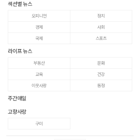
섹션별 뉴스
오피니언
정치
경제
사회
국제
스포츠
라이프 뉴스
부동산
문화
교육
건강
이웃사랑
동정
주간매일
고향사랑
구미