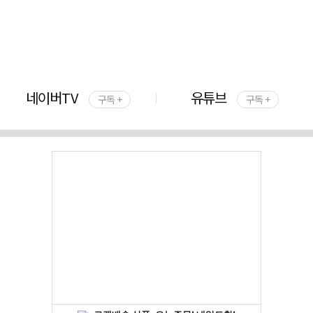
네이버TV
유튜브
구독 +
구독 +