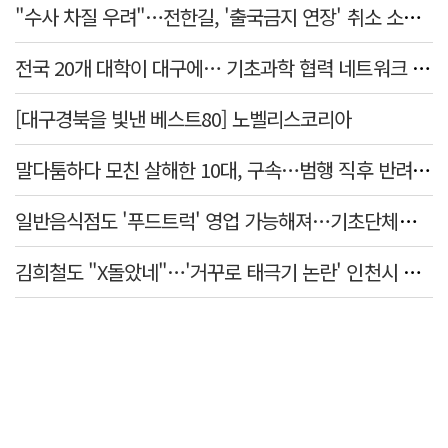
"수사 차질 우려"…전한길, '출국금지 연장' 취소 소송 패소
전국 20개 대학이 대구에… 기초과학 협력 네트워크 출범하다
[대구경북을 빛낸 베스트80] 노벨리스코리아
말다툼하다 모친 살해한 10대, 구속…범행 직후 반려견도 죽여
일반음식점도 '푸드트럭' 영업 가능해져…기초단체별 조례 개정 움직임
김희철도 "X돌았네"…'거꾸로 태극기 논란' 인천시 현수막, 이틀 만에 철거