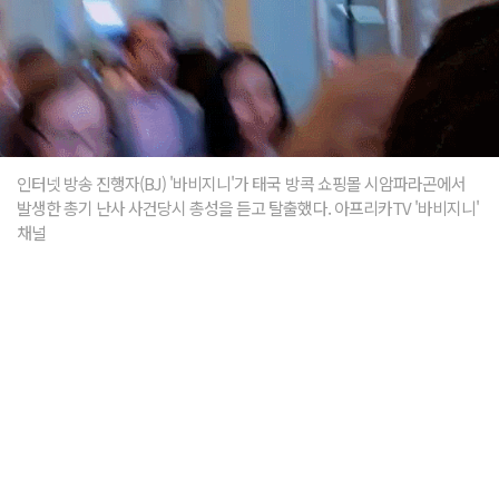
인터넷 방송 진행자(BJ) '바비지니'가 태국 방콕 쇼핑몰 시암파라곤에서
발생한 총기 난사 사건당시 총성을 듣고 탈출했다. 아프리카TV '바비지니'
채널