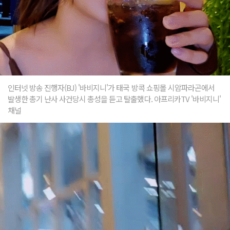
인터넷 방송 진행자(BJ) '바비지니'가 태국 방콕 쇼핑몰 시암파라곤에서
발생한 총기 난사 사건당시 총성을 듣고 탈출했다. 아프리카TV '바비지니'
채널