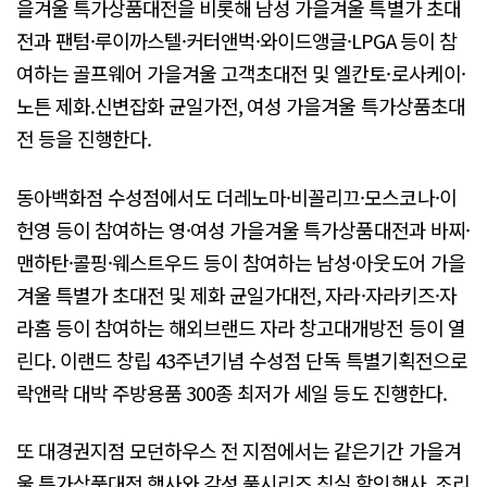
을겨울 특가상품대전을 비롯해 남성 가을겨울 특별가 초대
전과 팬텀·루이까스텔·커터앤벅·와이드앵글·LPGA 등이 참
여하는 골프웨어 가을겨울 고객초대전 및 엘칸토·로사케이·
노튼 제화.신변잡화 균일가전, 여성 가을겨울 특가상품초대
전 등을 진행한다.
동아백화점 수성점에서도 더레노마·비꼴리끄·모스코나·이
헌영 등이 참여하는 영·여성 가을겨울 특가상품대전과 바찌·
맨하탄·콜핑·웨스트우드 등이 참여하는 남성·아웃도어 가을
겨울 특별가 초대전 및 제화 균일가대전, 자라·자라키즈·자
라홈 등이 참여하는 해외브랜드 자라 창고대개방전 등이 열
린다. 이랜드 창립 43주년기념 수성점 단독 특별기획전으로
락앤락 대박 주방용품 300종 최저가 세일 등도 진행한다.
또 대경권지점 모던하우스 전 지점에서는 같은기간 가을겨
울 특가상품대전 행사와 감성 풀시리즈 침실 할인행사, 조리