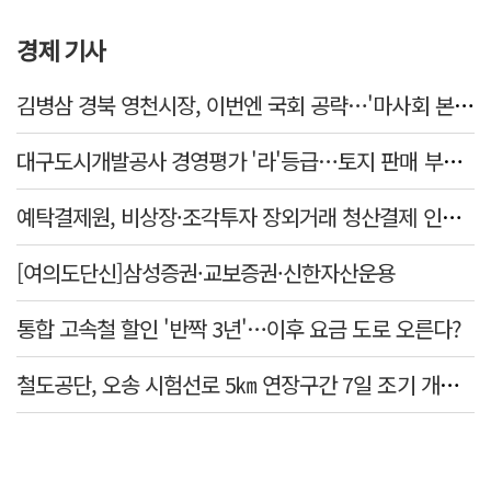
경제 기사
김병삼 경북 영천시장, 이번엔 국회 공략…'마사회 본사 이전·광역교통망 확충' 요청
대구도시개발공사 경영평가 '라'등급…토지 판매 부진에 1년 만에 두 단계 '뚝'
예탁결제원, 비상장·조각투자 장외거래 청산결제 인프라 구축 착수…연내 가동
[여의도단신]삼성증권·교보증권·신한자산운용
통합 고속철 할인 '반짝 3년'…이후 요금 도로 오른다?
철도공단, 오송 시험선로 5㎞ 연장구간 7일 조기 개통…LA 메트로 사업 지원