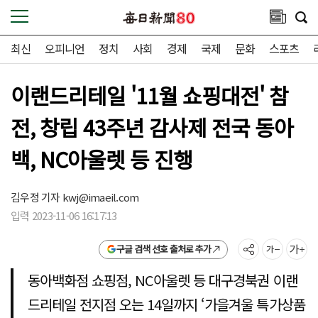
최신
오피니언
정치
사회
경제
국제
문화
스포츠
이랜드리테일 '11월 쇼핑대전' 참
전, 창립 43주년 감사제 전국 동아
백, NC아울렛 등 진행
김우정 기자
kwj@imaeil.com
입력 2023-11-06 16:17:13
구글 검색 선호 출처로 추가
동아백화점 쇼핑점, NC아울렛 등 대구경북권 이랜
드리테일 전지점 오는 14일까지 ‘가을겨울 특가상품