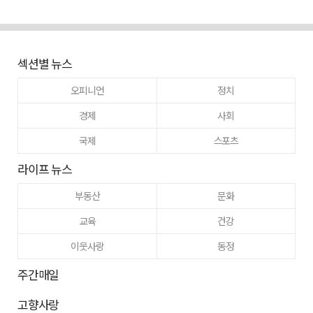
섹션별 뉴스
오피니언
정치
경제
사회
국제
스포츠
라이프 뉴스
부동산
문화
교육
건강
이웃사랑
동정
주간매일
고향사랑