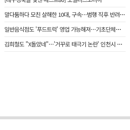
말다툼하다 모친 살해한 10대, 구속…범행 직후 반려견도 죽여
일반음식점도 '푸드트럭' 영업 가능해져…기초단체별 조례 개정 움직임
김희철도 "X돌았네"…'거꾸로 태극기 논란' 인천시 현수막, 이틀 만에 철거