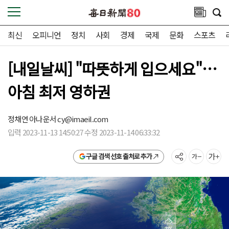
최신
오피니언
정치
사회
경제
국제
문화
스포츠
[내일날씨] "따뜻하게 입으세요"…
아침 최저 영하권
정채연 아나운서
cy@imaeil.com
입력 2023-11-13 14:50:27 수정 2023-11-14 06:33:32
구글 검색 선호 출처로 추가