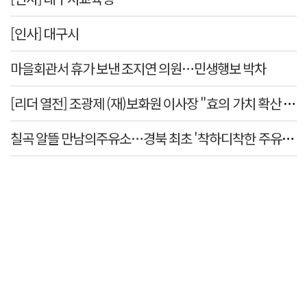
[인사] 대구시
마을회관서 휴가 보낸 조지연 의원…민생행보 박차
[리더 열전] 조광제 (재)보화원 이사장 "효의 가치 확산
칠곡 알뜰 만남의주유소…경북 최초 '착하디착한 주유소' 