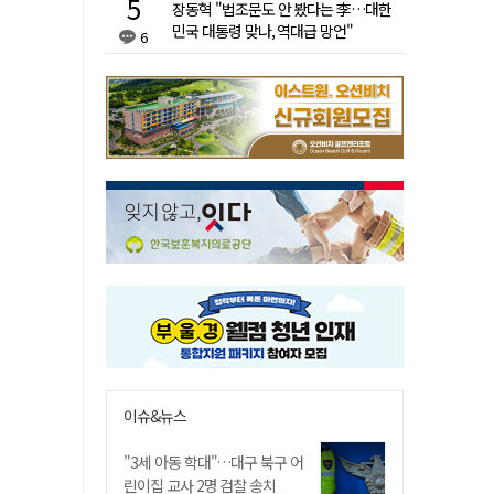
장동혁 "법조문도 안 봤다는 李…대한
민국 대통령 맞나, 역대급 망언"
6
이슈&뉴스
"3세 아동 학대"…대구 북구 어
린이집 교사 2명 검찰 송치