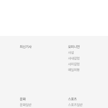
당신의 문해력·어휘력, 안녕하신가요?
최신기사
오피니언
사설
사내칼럼
사외칼럼
매일희평
문화
스포츠
문화일반
스포츠일반