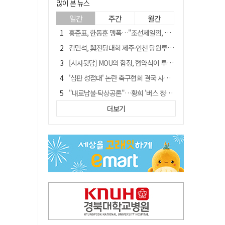
많이 본 뉴스
일간
주간
월간
홍준표, 한동훈 맹폭…"조선제일껌, 권력에 살고 권력에 죽었다"
김민석, 與전당대회 제주·인천 당원투표서 승리…누적 득표는 '초박빙'
[시사뒷담] MOU의 함정, 협약식이 투자 확정은 아니긴 해
'심판 성접대' 논란 축구협회 결국 사과…"깊이 반성, 쇄신하겠다"
"내로남불·탁상공론"…황희 '버스 청년주택' 제안에 與 내부서도 쓴소리
"경로당 통장에 비밀번호가 적혀 있다"…전국 돌며 경로당 13곳 턴 30대 구속
더보기
"침대에 결박, 탈진"…평생 교회서 산 11세 남아, 병원 이송 끝 숨져
예안향교 대성전, '국가지정 보물로 지정'
휠체어 환자 발로 밀어 숨지게 한 70대 간병인…2심도 집행유예
박권현 청도군수, 국무총리에 "청도 물 공급 최대 3만t 늘려달라"