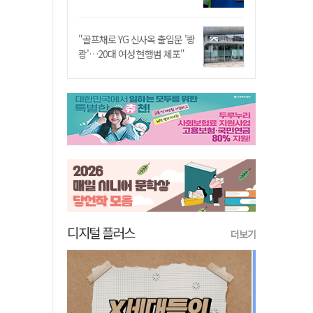
"골프채로 YG 신사옥 출입문 '쾅
쾅'…20대 여성 현행범 체포"
디지털 플러스
더보기