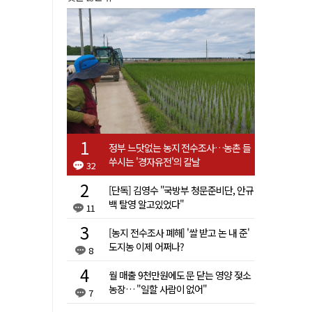
정부 느닷없는 농지 전수조사…농촌 들
쑤시는 '경자유전'의 칼날
32
[단독] 김영수 "국방부 청문준비단, 안규
백 탈영 알고있었다"
11
[농지 전수조사 폐해] '쌀 받고 논 내 준'
도지농 이제 어쩌나?
8
월 매출 9천만원에도 문 닫는 영양 젖소
농장… "일할 사람이 없어"
7