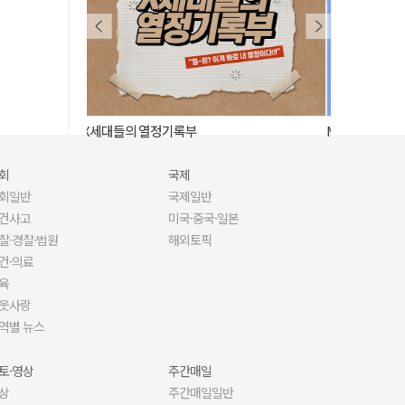
MZ 50인, 그대들은 언제 그토록 뜨거웠는가
사람이 된 AI,
회
국제
회일반
국제일반
건사고
미국·중국·일본
찰·경찰·법원
해외토픽
건·의료
육
웃사랑
역별 뉴스
토·영상
주간매일
상
주간매일일반