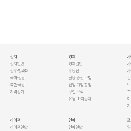
오늘 나는 혼자 죽었다. 아니 어쩌면 어제.
X세대들의 열정기록부
정치
경제
사
정치일반
경제일반
사
정부·청와대
부동산
사
국회·정당
금융·증권·보험
검
북한·국방
산업·기업·창업
보
지역정가
구인·구직
교
유통·IT·자동차
이
지
라이프
연예
포
라이프일반
연예일반
영