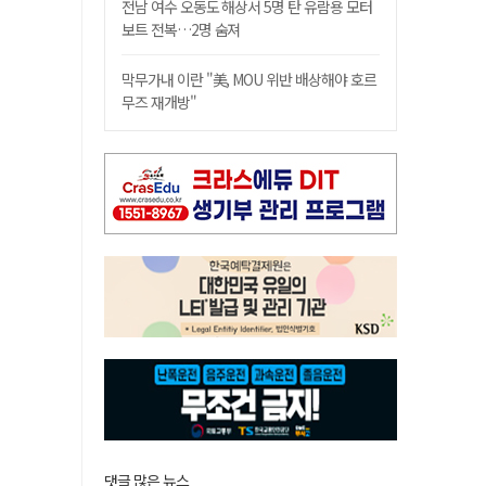
전남 여수 오동도 해상서 5명 탄 유람용 모터
보트 전복…2명 숨져
막무가내 이란 "美, MOU 위반 배상해야 호르
무즈 재개방"
댓글 많은 뉴스