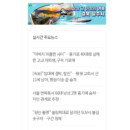
실시간 주요뉴스
"아버지 외출한 사이"…흉기로 40대母 살해
한 고교 자퇴생, 구속 기로에
[속보]"침대에 결박, 탈진"…평생 교회서 산
11세 남아, 병원 이송 끝 숨져
서울 면목동서 60대 남성 2명 흉기에 숨져…
지인 관계로 추정
"원인 불명" 올림픽대로 달리던 SUV서 불길
솟구쳐…구간 정체