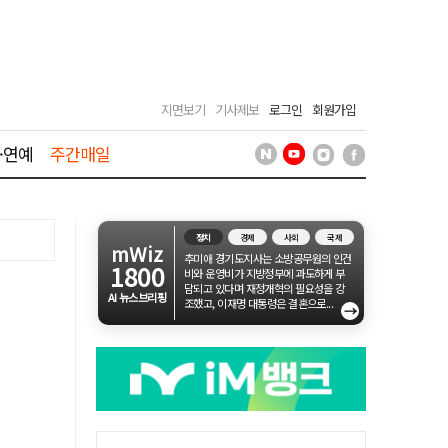
지면보기
기사제보
로그인
회원가입
·연예
주간매일
정치
경제
사회
국제
mWiz
추미애 경기도지사는 소방공무원의 인건
1800
비와 운영비가 지방정부에 과도하게 부
담되고 있다며 재정개혁의 필요성을 강
AI 뉴스브리핑
조했고, 이재명 대통령은 결혼으로...
→