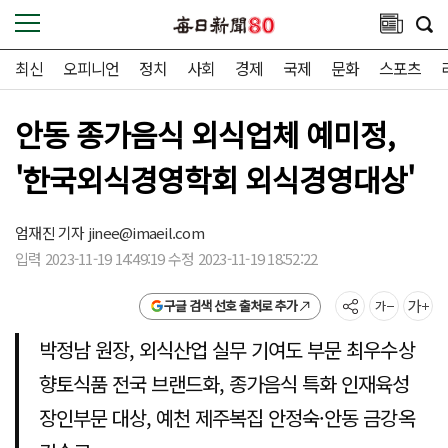
최신
오피니언
정치
사회
경제
국제
문화
스포츠
안동 종가음식 외식업체 예미정,
'한국외식경영학회 외식경영대상'
엄재진 기자
jinee@imaeil.com
입력 2023-11-19 14:49:19 수정 2023-11-19 18:52:22
구글 검색 선호 출처로 추가
박정남 원장, 외식산업 실무 기여도 부문 최우수상
향토식품 전국 브랜드화, 종가음식 특화 인재육성
장인부문 대상, 예천 제주복집 안정숙·안동 금강옥