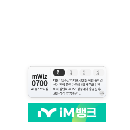
정
경
사
국
치
제
회
제
mWiz
0700
더불어민주당의 대표 선출을 위한 순회경
선이 진행 중인 가운데 8일 제주와 인천
AI 뉴스브리핑
에서 김민석 후보가 정청래와 송영길 후
→
보를 각각 47.75%의 ...