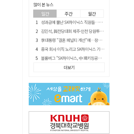
많이 본 뉴스
일간
주간
월간
성과급에 뿔난 SK하이닉스 직원들…3500명 모여 '새 노조' 만든다
김민석, 與전당대회 제주·인천 당원투표서 승리…누적 득표는 '초박빙'
李대통령 "결혼 페널티 개선"에…장동혁 "그 페널티 만든 게 이 정권"
중국 회사 이직 노리고 SK하이닉스 기밀 빼돌려…결국 실형
블룸버그 "SK하이닉스, 中 패키징공장 지분매각 등 검토"
트럼프 만난 손현보 목사…"현재 자유대한민국 여러 면에서 어려움"
더보기
수업 안 듣고 최대 700만원까지 챙긴 포항 A대학 '유령 선수' 등 19명 무더기 송치
경북 칠곡시니어클럽 커피앤솝 사업단…자개소품 만들기 문화체험 운영
"아버지 외출한 사이"…흉기로 40대母 살해한 고교 자퇴생, 구속 기로에
서울 면목동서 60대 남성 2명 흉기에 숨져…지인 관계로 추정