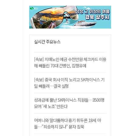
실시간 주요뉴스
[속보] 치매노인 예금 수천만원 체크카드 이용
해 빼돌린 70대 간병인, 집행유예
[속보] 중국 회사 이직 노리고 SK하이닉스 기
밀 빼돌려…결국 실형
성과급에 뿔난 SK하이닉스 직원들…3500명
모여 '새 노조' 만든다
어머니와 말다툼하다 흉기 휘두른 18세 아
들…"죄송하지 않나" 묻자 침묵