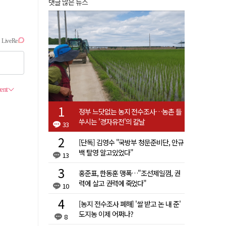
댓글 많은 뉴스
정부 느닷없는 농지 전수조사…농촌 들
쑤시는 '경자유전'의 칼날
33
[단독] 김영수 "국방부 청문준비단, 안규
백 탈영 알고있었다"
13
홍준표, 한동훈 맹폭…"조선제일껌, 권
력에 살고 권력에 죽었다"
10
[농지 전수조사 폐해] '쌀 받고 논 내 준'
도지농 이제 어쩌나?
8