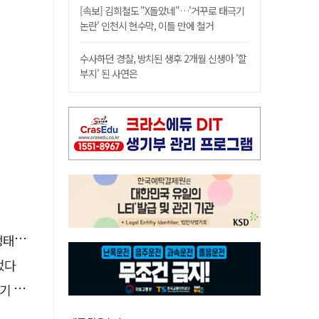
[속보] 김희철도 "X돌았네"…'거꾸로 태극기
논란' 인천시 현수막, 이틀 만에 철거
수사하던 경찰, 방치된 생후 2개월 신생아 '할
부지' 된 사연은
필요"
었다
최고