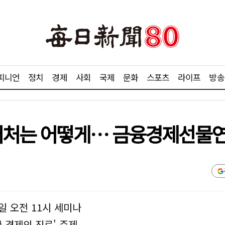
피니언
정치
경제
사회
국제
문화
스포츠
라이프
방송
 대처는 어떻게… 금융경제선물연
일 오전 11시 세미나
 경제의 진로' 주제