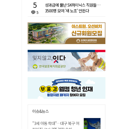
성과급에 뿔난 SK하이닉스 직원들…
3500명 모여 '새 노조' 만든다
5
이슈&뉴스
"3세 아동 학대"…대구 북구 어