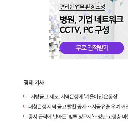
경제 기사
"지방금고 제도, 지역은행에 '기울어진 운동장'"
대형은행 지역 금고 탈환 공세… 자금유출 우려 커
증시 급락에 날아든 '빚투 청구서'…청년·고령층 마통 