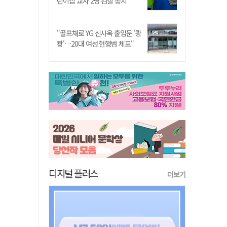
린이집 교사 2명 검찰 송치
"골프채로 YG 신사옥 출입문 '쾅
쾅'…20대 여성 현행범 체포"
디지털 플러스
더보기