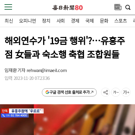
최신
오피니언
정치
사회
경제
국제
문화
스포츠
해외연수가 '19금 행위'?…유흥주
점 女들과 숙소행 축협 조합원들
임재환 기자
rehwan@imaeil.com
입력 2023-11-20 07:23:36
구글 검색 선호 출처로 추가