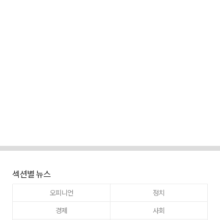
섹션별 뉴스
오피니언
정치
경제
사회