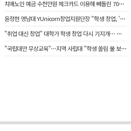
치매노인 예금 수천만원 체크카드 이용해 빼돌린 70대 간병인, 집행유예
윤정현 영남대 YUnicorn창업지원단장 "학생 창업, '팀 빌딩'이 제일 중요"
"취업 대신 창업" 대학가 학생 창업 다시 기지개… 창업자·기업·매출 동반 성장
"국립대만 무상교육"…지역 사립대 "학생 쏠림 불 보듯"