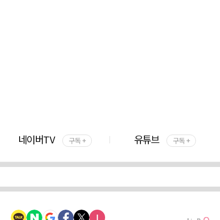
네이버TV
유튜브
구독 +
구독 +