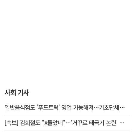
사회 기사
일반음식점도 '푸드트럭' 영업 가능해져…기초단체별 조례 개정 움직임
[속보] 김희철도 "X돌았네"…'거꾸로 태극기 논란' 인천시 현수막, 이틀 만에 철거