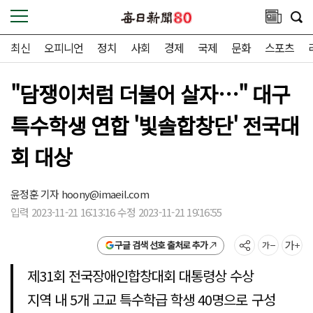
최신
오피니언
정치
사회
경제
국제
문화
스포츠
"담쟁이처럼 더불어 살자…" 대구
특수학생 연합 '빛솔합창단' 전국대
회 대상
윤정훈 기자
hoony@imaeil.com
입력 2023-11-21 16:13:16 수정 2023-11-21 19:16:55
구글 검색 선호 출처로 추가
제31회 전국장애인합창대회 대통령상 수상
지역 내 5개 고교 특수학급 학생 40명으로 구성