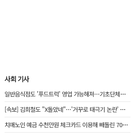
사회 기사
일반음식점도 '푸드트럭' 영업 가능해져…기초단체별 조례 개정 움직임
[속보] 김희철도 "X돌았네"…'거꾸로 태극기 논란' 인천시 현수막, 이틀 만에 철거
치매노인 예금 수천만원 체크카드 이용해 빼돌린 70대 간병인, 집행유예