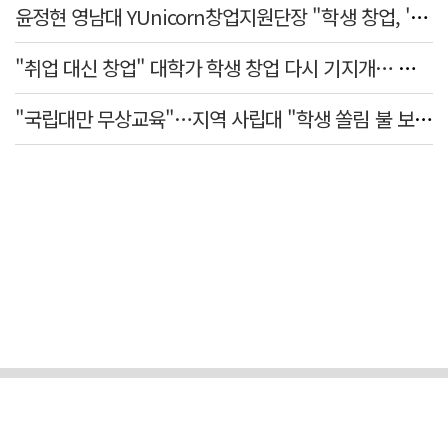
윤정현 영남대 YUnicorn창업지원단장 "학생 창업, '팀 빌딩'이 제일 중요"
"취업 대신 창업" 대학가 학생 창업 다시 기지개… 창업자·기업·매출 동반 성장
"국립대만 무상교육"…지역 사립대 "학생 쏠림 불 보듯"