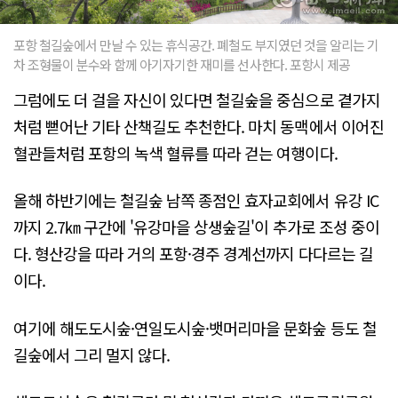
포항 철길숲에서 만날 수 있는 휴식공간. 폐철도 부지였던 것을 알리는 기
차 조형물이 분수와 함께 아기자기한 재미를 선사한다. 포항시 제공
그럼에도 더 걸을 자신이 있다면 철길숲을 중심으로 곁가지
처럼 뻗어난 기타 산책길도 추천한다. 마치 동맥에서 이어진
혈관들처럼 포항의 녹색 혈류를 따라 걷는 여행이다.
올해 하반기에는 철길숲 남쪽 종점인 효자교회에서 유강 IC
까지 2.7㎞ 구간에 '유강마을 상생숲길'이 추가로 조성 중이
다. 형산강을 따라 거의 포항·경주 경계선까지 다다르는 길
이다.
여기에 해도도시숲·연일도시숲·뱃머리마을 문화숲 등도 철
길숲에서 그리 멀지 않다.