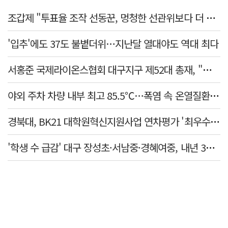
조갑제 "투표율 조작 선동꾼, 멍청한 선관위보다 더 나빠…부정선거, 불가능"
'입추'에도 37도 불볕더위…지난달 열대야도 역대 최다
서홍준 국제라이온스협회 대구지구 제52대 총재, "지역사회 모두가 웃는 날까지 봉사"
야외 주차 차량 내부 최고 85.5℃…폭염 속 온열질환·차량 방치사고 주의보
경북대, BK21 대학원혁신지원사업 연차평가 '최우수'… 6년 연속 사업비 증액
'학생 수 급감' 대구 장성초·서남중·경혜여중, 내년 3월 인근 학교와 통합