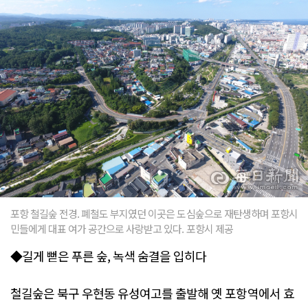
포항 철길숲 전경. 폐철도 부지였던 이곳은 도심숲으로 재탄생하며 포항시
민들에게 대표 여가 공간으로 사랑받고 있다. 포항시 제공
◆길게 뻗은 푸른 숲, 녹색 숨결을 입히다
철길숲은 북구 우현동 유성여고를 출발해 옛 포항역에서 효