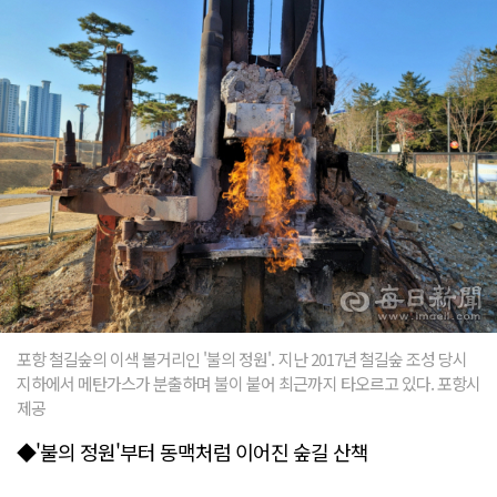
포항 철길숲의 이색 볼거리인 '불의 정원'. 지난 2017년 철길숲 조성 당시
지하에서 메탄가스가 분출하며 불이 붙어 최근까지 타오르고 있다. 포항시
제공
◆'불의 정원'부터 동맥처럼 이어진 숲길 산책