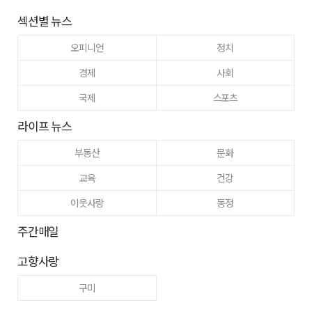
섹션별 뉴스
오피니언
정치
경제
사회
국제
스포츠
라이프 뉴스
부동산
문화
교육
건강
이웃사랑
동정
주간매일
고향사랑
구미