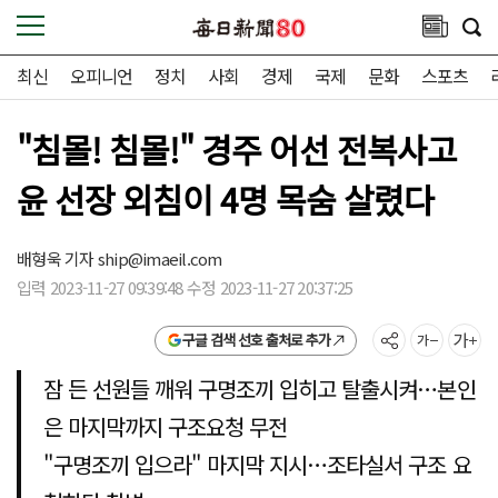
최신
오피니언
정치
사회
경제
국제
문화
스포츠
"침몰! 침몰!" 경주 어선 전복사고
윤 선장 외침이 4명 목숨 살렸다
배형욱 기자
ship@imaeil.com
입력 2023-11-27 09:39:48 수정 2023-11-27 20:37:25
구글 검색 선호 출처로 추가
잠 든 선원들 깨워 구명조끼 입히고 탈출시켜…본인
은 마지막까지 구조요청 무전
"구명조끼 입으라" 마지막 지시…조타실서 구조 요