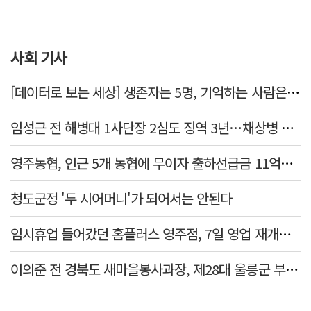
사회 기사
[데이터로 보는 세상] 생존자는 5명, 기억하는 사람은 늘었다
임성근 전 해병대 1사단장 2심도 징역 3년…채상병 순직 책임 유죄
영주농협, 인근 5개 농협에 무이자 출하선급금 11억원 지원…상생 유통망 강화
청도군정 '두 시어머니'가 되어서는 안된다
임시휴업 들어갔던 홈플러스 영주점, 7일 영업 재개…지하 1층만 운영
이의준 전 경북도 새마을봉사과장, 제28대 울릉군 부군수 취임