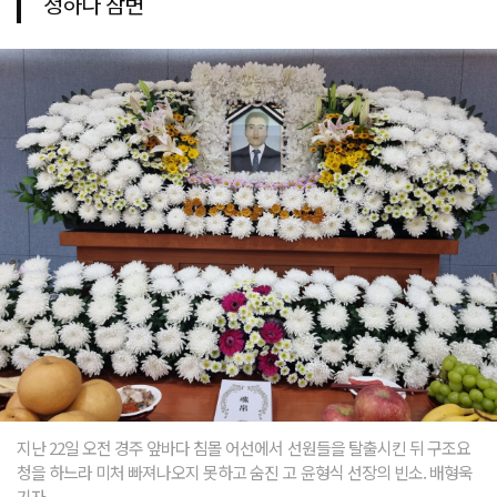
청하다 참변
지난 22일 오전 경주 앞바다 침몰 어선에서 선원들을 탈출시킨 뒤 구조요
청을 하느라 미처 빠져나오지 못하고 숨진 고 윤형식 선장의 빈소. 배형욱
기자