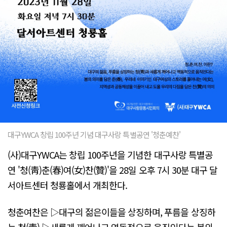
대구YWCA 창립 100주년 기념 대구사랑 특별공연 '청춘예찬'
(사)대구YWCA는 창립 100주년을 기념한 대구사랑 특별공
연 '청(靑)춘(春)여(女)찬(贊)'을 28일 오후 7시 30분 대구 달
서아트센터 청룡홀에서 개최한다.
청춘여찬은 ▷대구의 젊은이들을 상징하며, 푸름을 상징하
는 청(靑) ▷새롭게 깨어나고 역동적으로 움직인다는 봄의