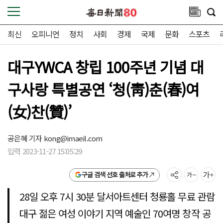
최신
오피니언
정치
사회
경제
국제
문화
스포츠
대구YWCA 창립 100주년 기념 대
구사랑 특별공연 ‘청(靑)춘(春)여
(女)찬(贊)’
공은혜 기자
kong@imaeil.com
입력 2023-11-27 15:05:29
구글 검색 선호 출처로 추가
28일 오후 7시 30분 달서아트센터 청룡홀 무료 관람
대구 젊은 여성 이야기 지역 예술인 70여명 창작 공