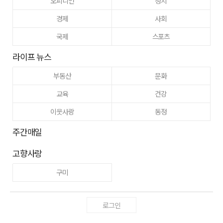
오피니언
정치
경제
사회
국제
스포츠
라이프 뉴스
부동산
문화
교육
건강
이웃사랑
동정
주간매일
고향사랑
구미
로그인