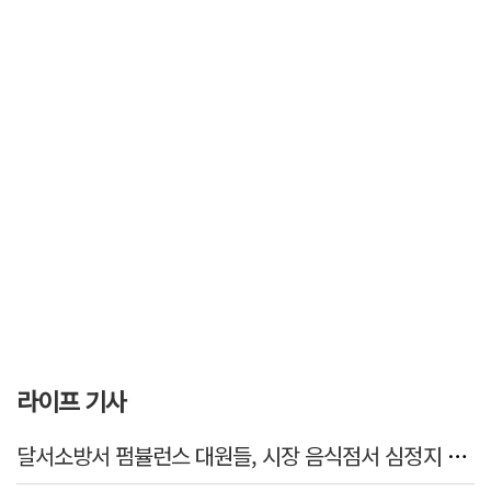
라이프 기사
달서소방서 펌뷸런스 대원들, 시장 음식점서 심정지 환자 생명 살려