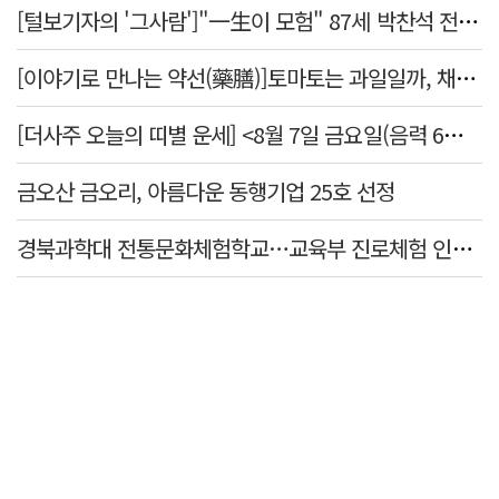
[털보기자의 '그사람']"一生이 모험" 87세 박찬석 전 경북대 총장
[이야기로 만나는 약선(藥膳)]토마토는 과일일까, 채소일까
[더사주 오늘의 띠별 운세] <8월 7일 금요일(음력 6월25일)>
금오산 금오리, 아름다운 동행기업 25호 선정
경북과학대 전통문화체험학교…교육부 진로체험 인증기관 선정