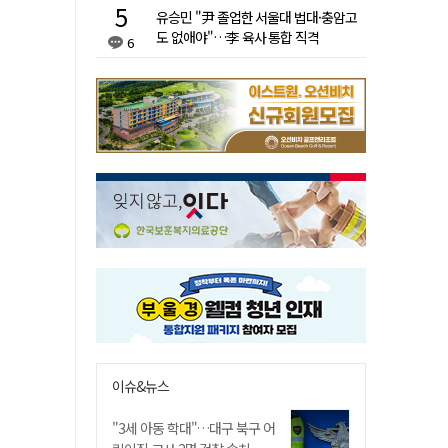
유승민 "尹 졸업한 서울대 법대·충암고
도 없애야"…李 육사 통합 직격
6
이슈&뉴스
"3세 아동 학대"…대구 북구 어