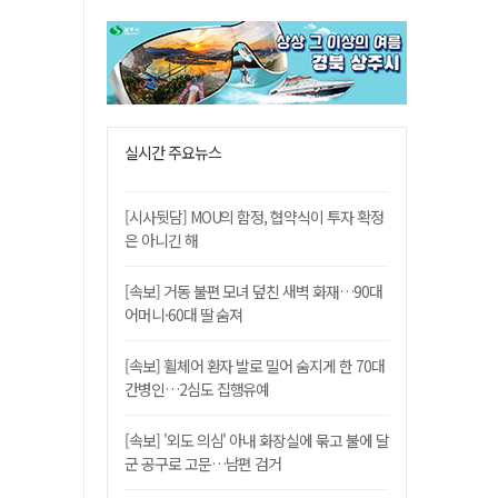
실시간 주요뉴스
[시사뒷담] MOU의 함정, 협약식이 투자 확정
은 아니긴 해
[속보] 거동 불편 모녀 덮친 새벽 화재…90대
어머니·60대 딸 숨져
[속보] 휠체어 환자 발로 밀어 숨지게 한 70대
간병인…2심도 집행유예
[속보] '외도 의심' 아내 화장실에 묶고 불에 달
군 공구로 고문…남편 검거