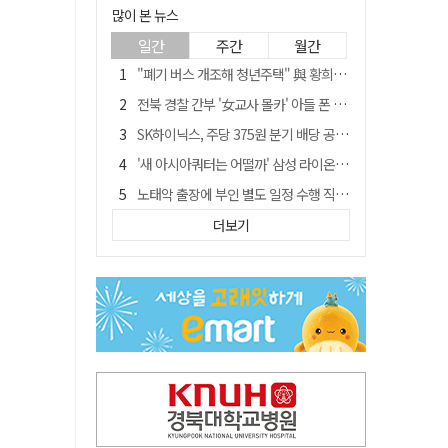
많이 본 뉴스
일간
주간
월간
"폐기 버스 개조해 청년주택" 與 황희…'딸 학비는 年 4200만원'
전북 경찰 간부 '女교사 몰카' 아들 폰 부수고…"처벌 못하는 사안" 내부망에 글
SK하이닉스, 주당 375원 분기 배당 공시…"3분기 중 주주환원 방안 확정"
'새 아시아쿼터는 어떨까' 삼성 라이온즈, 새 얼굴 투수 미야모리 영입
노태악 출장에 부인 별도 일정 수행 직원도…보고서엔 '공식일정 참석'
'외도 의심' 아내 화장실에 묶고 불에 달군 공구로 고문…남편 검거
더보기
박권현 청도군수, '햇빛 연금 사업' 공약 시동걸어
통합 고속철 할인 '반짝 3년'…이후 요금 도로 오른다?
한국 축구, 심판 성접대 경기서 '무패'…당시 올림픽 감독은 홍명보 [영상]
경찰, 9월 초부터 상피제 전격 실시…가족 사건 수사 못해