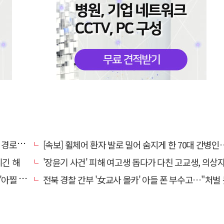
대 구속
[속보] 휠체어 환자 발로 밀어 숨지게 한 70대 간병인…2심도 집행
니긴 해
'장윤기 사건' 피해 여고생 돕다가 다친 고교생, 의상
 사고'
전북 경찰 간부 '女교사 몰카' 아들 폰 부수고…"처벌 못하는 사안" 내부망에