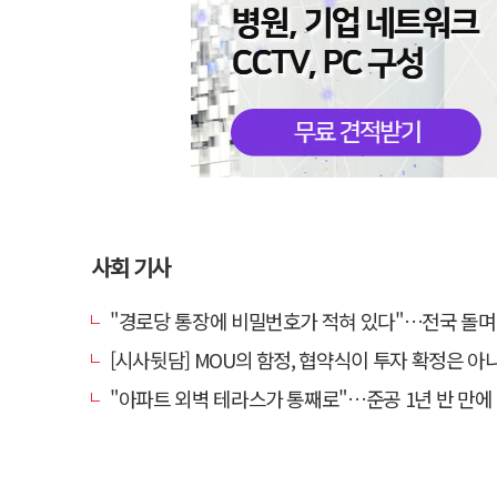
사회 기사
"경로당 통장에 비밀번호가 적혀 있다"…전국 돌며 경로당 13곳 턴 30
[시사뒷담] MOU의 함정, 협약식이 투자 확정은 아
"아파트 외벽 테라스가 통째로"…준공 1년 반 만에 '아찔