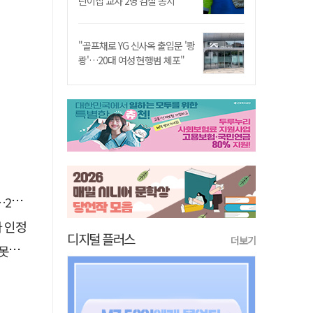
린이집 교사 2명 검찰 송치
"골프채로 YG 신사옥 출입문 '쾅
쾅'…20대 여성 현행범 체포"
유예
자 인정
디지털 플러스
더보기
 글