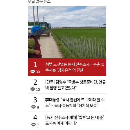
댓글 많은 뉴스
정부 느닷없는 농지 전수조사…농촌 들
쑤시는 '경자유전'의 칼날
30
[단독] 김영수 "국방부 청문준비단, 안규
백 탈영 알고있었다"
10
李대통령 "육사 출신이 또 쿠데타 할 수
도"…육사 총동창회 "정치적 보복"
8
[농지 전수조사 폐해] '쌀 받고 논 내 준'
도지농 이제 어쩌나?
7