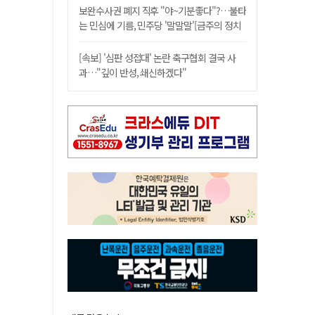
보완수사권 폐지 직후 "야~기분좋다"?…불타
는 민심에 기름, 민주당 '말말말'[금주의 정치
舌전]
[속보] '심판 성접대' 논란 축구협회 결국 사
과…"깊이 반성, 쇄신하겠다"