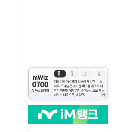
정
경
사
국
치
제
회
제
mWiz
0700
더불어민주당 황희 의원이 제안한 '버스
하우스' 개념은 폐기된 버스를 개조해 대
AI 뉴스브리핑
학가 청년들에게 임시 주거공간으로 제공
→
하자는 내용으로, 네덜란...