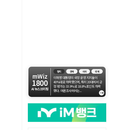
정치
경제
사회
국제
mWiz
이재명 대통령의 국정 운영 지지율이
1800
40%대로 하락했으며, 특히 20대에서 긍
정 평가는 33.9%로 18.8%포인트 하락
AI 뉴스브리핑
했다. 여론조사에서는...
→