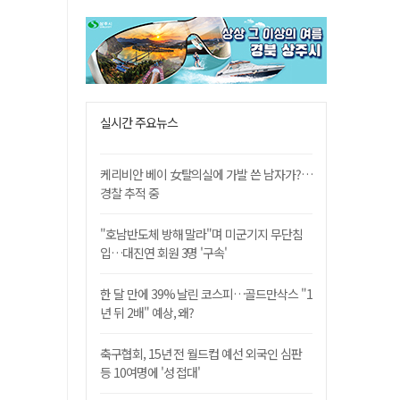
실시간 주요뉴스
케리비안 베이 女탈의실에 가발 쓴 남자가?…
경찰 추적 중
"호남반도체 방해 말라"며 미군기지 무단침
입…대진연 회원 3명 '구속'
한 달 만에 39% 날린 코스피…골드만삭스 "1
년 뒤 2배" 예상, 왜?
축구협회, 15년 전 월드컵 예선 외국인 심판
등 10여명에 '성 접대'