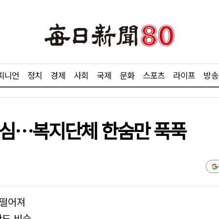
피니언
정치
경제
사회
국제
문화
스포츠
라이프
방송
인심…복지단체 한숨만 푹푹
 떨어져
도 비슷