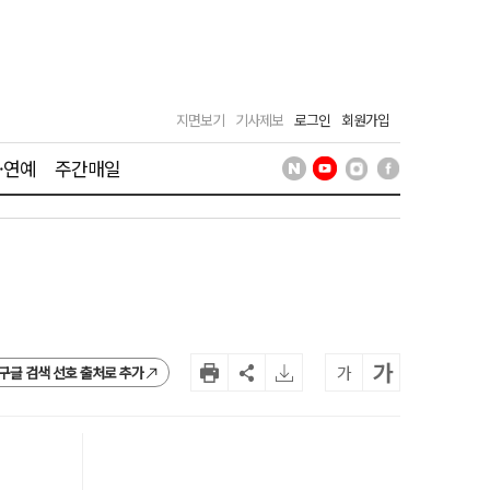
지면보기
기사제보
로그인
회원가입
·연예
주간매일
가
가
구글 검색 선호 출처로 추가