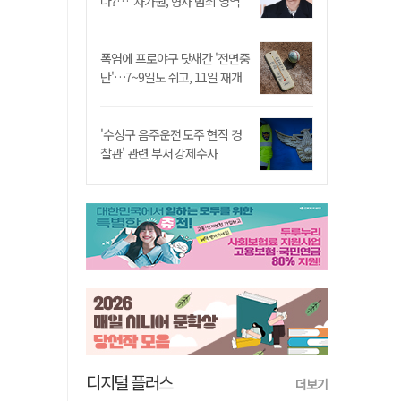
나?…"차가원, 형사 범죄 영역"
폭염에 프로야구 닷새간 '전면중
단'…7~9일도 쉬고, 11일 재개
'수성구 음주운전 도주 현직 경
찰관' 관련 부서 강제수사
디지털 플러스
더보기