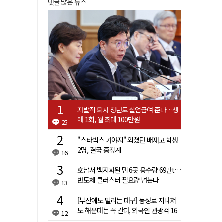
댓글 많은 뉴스
자발적 퇴사 청년도 실업급여 준다…생
애 1회, 월 최대 100만원
25
"스타벅스 가야지" 외쳤던 배재고 학생
2명, 결국 중징계
16
호남서 백지화된 댐 6곳 용수량 69만t…
반도체 클러스터 필요량 넘는다
13
[부산에도 밀리는 대구] 동성로 지나쳐
도 해운대는 꼭 간다, 외국인 관광객 16
12
배 차이