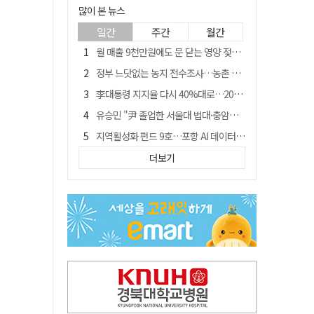
많이 본 뉴스
일간
주간
월간
월 매출 9천만원에도 문 닫는 영양 젖소농장… "일할 사람이 없어"
정부 느닷없는 농지 전수조사…농촌 들쑤시는 '경자유전'의 칼날
李대통령 지지율 다시 40%대로…20대는 18.8%p 급락
유승민 "尹 졸업한 서울대 법대·충암고도 없애야"…李 육사 통합 직격
지역활성화 펀드 9호…포항 AI 데이터센터에 6천억 투입
국민 51.9% "李 대통령 재판 재개 필요하다"
더보기
[농지 전수조사 폐해] 농지값도 흔들리나…"도지 막히면 헐값 매물 나올 수도"
경북 영천시, 9월부터 11월까지 반값 여행 혜택 제공
아쉬운 태클
'솔리다임 IPO 추진설' SK하이닉스, 주가 9% 급락