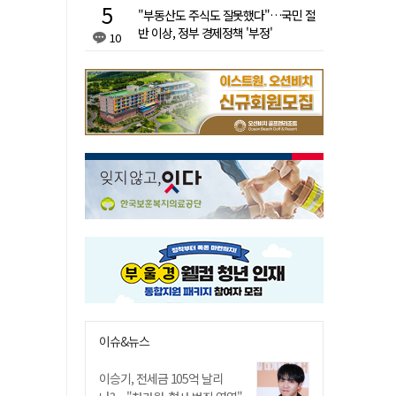
"부동산도 주식도 잘못했다"…국민 절
반 이상, 정부 경제정책 '부정'
10
이슈&뉴스
이승기, 전세금 105억 날리