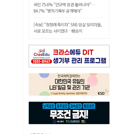
국민 75.6% "안규백 장관 물러나야"…
84.7% "병적기록부 공개해야"
[속보] "정청래 죽이자" SNS 암살 모의자들,
서로 모르는 사이였다…檢송치