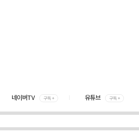
네이버TV
유튜브
구독 +
구독 +