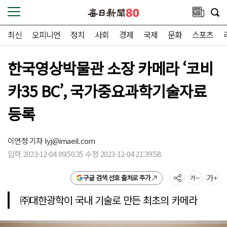
최신
오피니언
정치
사회
경제
국제
문화
스포츠
한국영상박물관 소장 카메라 ‘코비
카35 BC’, 국가중요과학기술자료
등록
이연정 기자
lyj@imaeil.com
입력 2023-12-04 09:50:35 수정 2023-12-04 21:39:58
구글 검색 선호 출처로 추가
㈜대한광학이 국내 기술로 만든 최초의 카메라