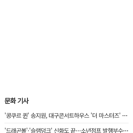
문화 기사
'콩쿠르 퀸' 송지원, 대구콘서트하우스 '더 마스터즈' 무대 오른다
'드래곤볼'·'슬램덩크' 신화도 끝…소년점프 발행부수 100만부 붕괴