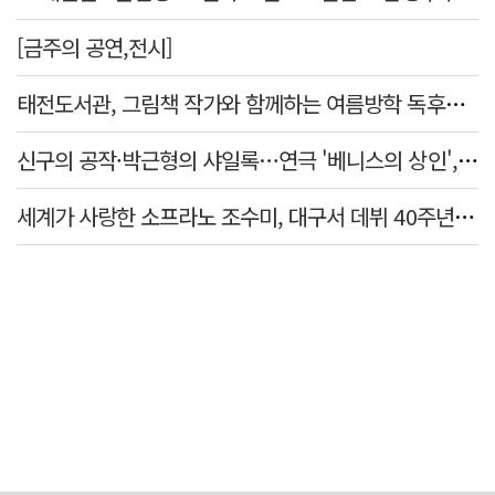
[금주의 공연,전시]
태전도서관, 그림책 작가와 함께하는 여름방학 독후체험 운영
신구의 공작·박근형의 샤일록…연극 '베니스의 상인', 28·29일 대구 공연
세계가 사랑한 소프라노 조수미, 대구서 데뷔 40주년 기념 무대