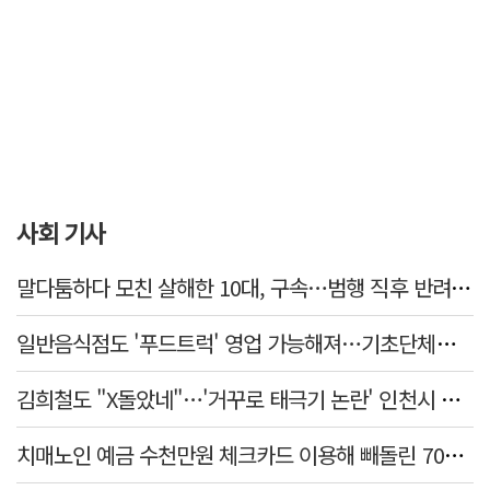
사회 기사
말다툼하다 모친 살해한 10대, 구속…범행 직후 반려견도 죽여
일반음식점도 '푸드트럭' 영업 가능해져…기초단체별 조례 개정 움직임
김희철도 "X돌았네"…'거꾸로 태극기 논란' 인천시 현수막, 이틀 만에 철거
치매노인 예금 수천만원 체크카드 이용해 빼돌린 70대 간병인, 집행유예