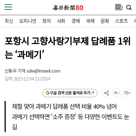
최신
오피니언
정치
사회
경제
국제
문화
스포츠
포항시 고향사랑기부제 답례품 1위
는 ‘과메기’
신동우 기자
sdw@imaeil.com
입력 2023-12-04 11:15:54
구글 검색 선호 출처로 추가
제철 맞아 과메기 답례품 선택 비율 40% 넘어
과메기 선택하면 ‘소주 증정’ 등 다양한 이벤트도 눈
길