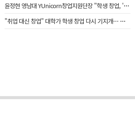
윤정현 영남대 YUnicorn창업지원단장 "학생 창업, '팀 빌딩'이 제일 중요"
"취업 대신 창업" 대학가 학생 창업 다시 기지개… 창업자·기업·매출 동반 성장