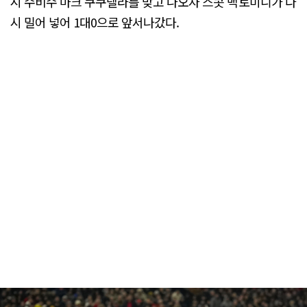
시 수비수 마크 쿠쿠렐라를 맞고 나오자 스콧 맥토미니가 다
시 밀어 넣어 1대0으로 앞서나갔다.