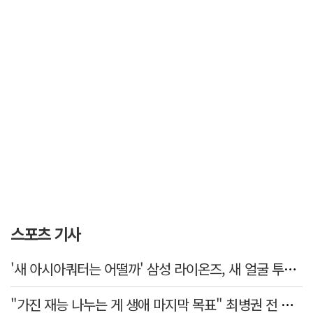
스포츠 기사
'새 아시아쿼터는 어떨까' 삼성 라이온즈, 새 얼굴 투수 미야모리 영입
"가진 재능 나누는 게 생애 마지막 목표" 최병권 전 대구체고 복싱 감독