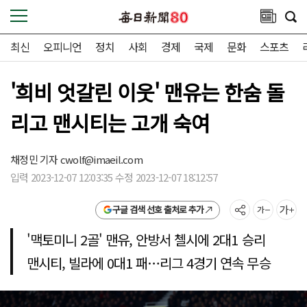
최신
오피니언
정치
사회
경제
국제
문화
스포츠
'희비 엇갈린 이웃' 맨유는 한숨 돌
리고 맨시티는 고개 숙여
채정민 기자
cwolf@imaeil.com
입력 2023-12-07 12:03:35 수정 2023-12-07 18:12:57
구글 검색 선호 출처로 추가
'맥토미니 2골' 맨유, 안방서 첼시에 2대1 승리
맨시티, 빌라에 0대1 패…리그 4경기 연속 무승