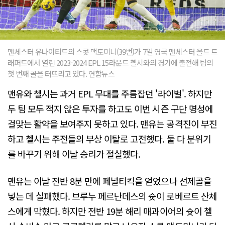
맨체스터 유나이티드의 스콧 맥토미니(39번)가 7일 영국 맨체스터 올드 트
래퍼드에서 열린 2023-2024 EPL 15라운드 첼시와의 경기에 출전해 팀의
첫 번째 골을 터뜨리고 있다. 연합뉴스
맨유와 첼시는 과거 EPL 무대를 주름잡던 '라이벌'. 하지만
두 팀 모두 적지 않은 투자를 하고도 이번 시즌 구단 명성에
걸맞는 활약을 보여주지 못하고 있다. 맨유는 공격진이 부진
하고 첼시는 주전들의 부상 이탈로 고전했다. 둘 다 분위기
를 바꾸기 위해 이날 승리가 절실했다.
맨유는 이날 전반 8분 만에 페널티킥을 얻었으나 선제골을
넣는 데 실패했다. 브루누 페르난데스의 슛이 로베르트 산체
스에게 막혔다. 하지만 전반 19분 해리 매과이어의 슛이 첼