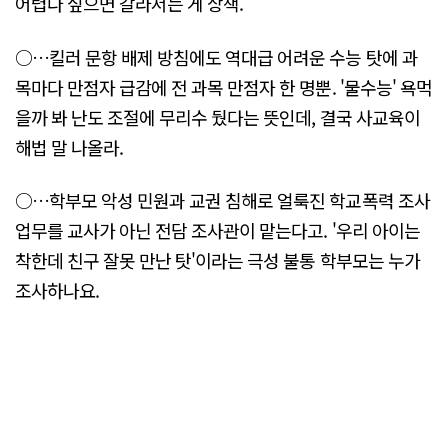
어렵다 싶으면 갈라서는 게 상책.
○…킬러 문항 배제 방침에도 역대급 어려운 수능 탓에 과
목마다 만점자 급감에 전 과목 만점자 한 명뿐. '물수능' 욕먹
을까 봐 난도 조절에 무리수 뒀다는 뜻인데, 결국 사교육이
해법 말 나올라.
○…학부모 악성 민원과 교권 침해로 얼룩진 학교폭력 조사
업무를 교사가 아닌 전담 조사관이 맡는다고. '우리 아이는
착한데 친구 잘못 만난 탓'이라는 극성 불통 학부모는 누가
조사하나요.