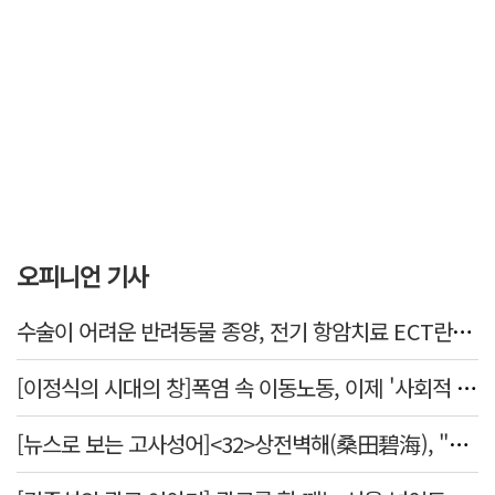
오피니언 기사
수술이 어려운 반려동물 종양, 전기 항암치료 ECT란? [반려동물 건강톡톡]
[이정식의 시대의 창]폭염 속 이동노동, 이제 '사회적 위험 관리'로 전환할 때
[뉴스로 보는 고사성어]<32>상전벽해(桑田碧海), "뽕나무밭이 푸른 바다가 되었다."