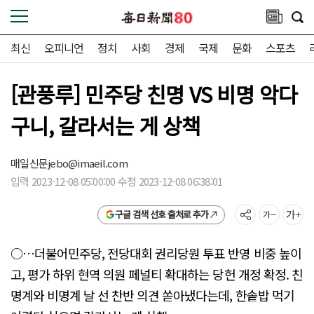
최신
오피니언
정치
사회
경제
국제
문화
스포츠
[관풍루] 민주당 친명 VS 비명 악다
구니, 갈라서는 게 상책
매일신문
jebo@imaeil.com
입력 2023-12-08 05:00:00 수정 2023-12-08 06:38:01
구글 검색 선호 출처로 추가
○…더불어민주당, 전당대회 권리당원 투표 반영 비중 높이
고, 평가 하위 현역 의원 페널티 확대하는 당헌 개정 확정. 친
명계와 비명계 날 선 찬반 의견 쏟아냈다는데, 한솥밥 먹기