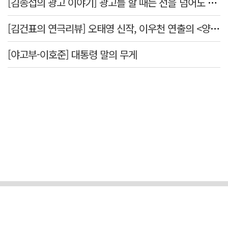
[김종섭의 광고 이야기] 광고를 할 때는 선을 넘어도 좋습니다.
[김건표의 연극리뷰] 오태영 신작, 이우천 연출의 <양은 양순하다>"국민을 온순한 양으로 길들이는 전체주의적 정치의 알레고리"
[야고부-이호준] 대통령 말의 무게