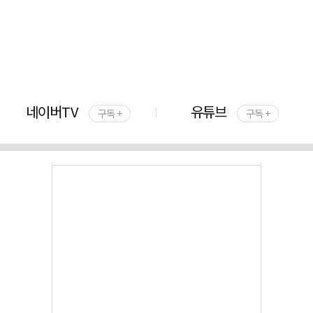
네이버TV
유튜브
구독 +
구독 +