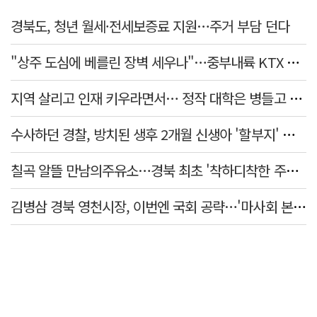
경북도, 청년 월세·전세보증료 지원…주거 부담 던다
"상주 도심에 베를린 장벽 세우나"…중부내륙 KTX 흙둑 쌓기계획에 시민들 반발
지역 살리고 인재 키우라면서… 정작 대학은 병들고 있다
수사하던 경찰, 방치된 생후 2개월 신생아 '할부지' 된 사연은
칠곡 알뜰 만남의주유소…경북 최초 '착하디착한 주유소' 선정
김병삼 경북 영천시장, 이번엔 국회 공략…'마사회 본사 이전·광역교통망 확충' 요청