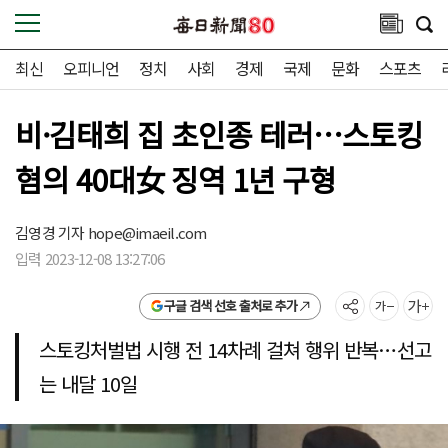
최신
오피니언
정치
사회
경제
국제
문화
스포츠
비·김태희 집 초인종 테러…스토킹
혐의 40대女 징역 1년 구형
김영경 기자
hope@imaeil.com
입력 2023-12-08 13:27:06
구글 검색 선호 출처로 추가
스토킹처벌법 시행 전 14차례 걸쳐 행위 반복…선고
는 내달 10일