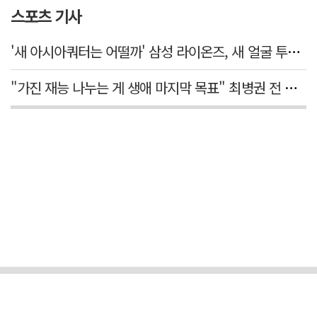
스포츠 기사
'새 아시아쿼터는 어떨까' 삼성 라이온즈, 새 얼굴 투수 미야모리 영입
"가진 재능 나누는 게 생애 마지막 목표" 최병권 전 대구체고 복싱 감독