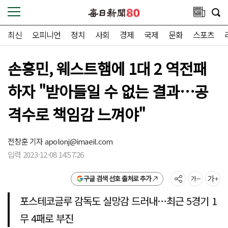
최신
오피니언
정치
사회
경제
국제
문화
스포츠
손흥민, 웨스트햄에 1대 2 역전패
하자 "받아들일 수 없는 결과…공
격수로 책임감 느껴야"
전창훈 기자
apolonj@imaeil.com
입력 2023-12-08 14:57:26
구글 검색 선호 출처로 추가
포스테코글루 감독도 실망감 드러내…최근 5경기 1
무 4패로 부진