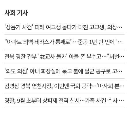
사회 기사
'장윤기 사건' 피해 여고생 돕다가 다친 고교생, 의상자 인정
"아파트 외벽 테라스가 통째로"…준공 1년 반 만에 '아찔 사고'
전북 경찰 간부 '女교사 몰카' 아들 폰 부수고…"처벌 못하는 사안" 내부망에 글
'외도 의심' 아내 화장실에 묶고 불에 달군 공구로 고문…남편 검거
김병삼 경북 영천시장, 이번엔 국회 공략…'마사회 본사 이전·광역교통망 확충' 요청
경찰, 9월 초부터 상피제 전격 실시…가족 사건 수사 못해