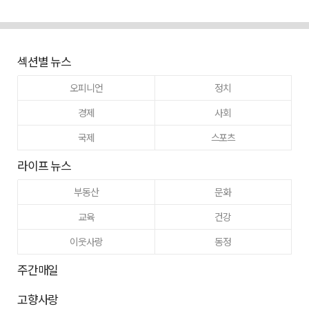
섹션별 뉴스
오피니언
정치
경제
사회
국제
스포츠
라이프 뉴스
부동산
문화
교육
건강
이웃사랑
동정
주간매일
고향사랑