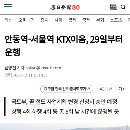
최신
오피니언
정치
사회
경제
국제
문화
스포츠
안동역-서울역 KTX이음, 29일부터
운행
김영진 기자
solive@imaeil.com
입력 2023-12-11 15:14:11
구글 검색 선호 출처로 추가
국토부, 곧 철도 사업계획 변경 신청서 승인 예정
상행 4회 하행 4회 등 총 8회 낮 시간에 운영될 듯