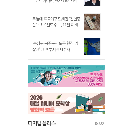
나?…"차가원, 형사 범죄 영역"
폭염에 프로야구 닷새간 '전면중
단'…7~9일도 쉬고, 11일 재개
'수성구 음주운전 도주 현직 경
찰관' 관련 부서 강제수사
디지털 플러스
더보기