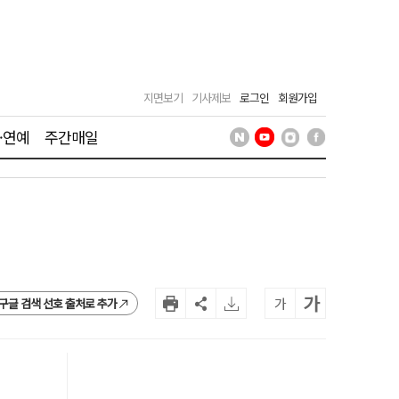
지면보기
기사제보
로그인
회원가입
·연예
주간매일
가
가
구글 검색 선호 출처로 추가