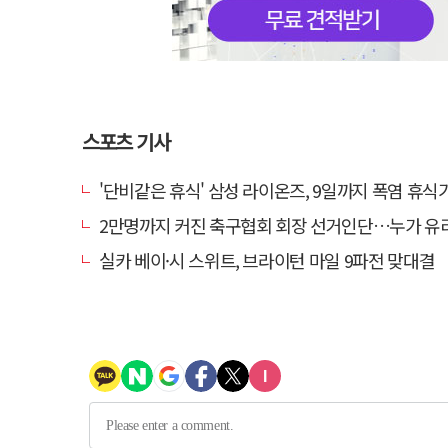
스포츠 기사
'단비같은 휴식' 삼성 라이온즈, 9일까지 폭염 휴식기에
2만명까지 커진 축구협회 회장 선거인단…누가 유
실카 베이·시 스위트, 브라이턴 마일 9파전 맞대결