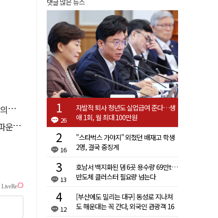
댓글 많은 뉴스
자발적 퇴사 청년도 실업급여 준다…생
결"
애 1회, 월 최대 100만원
26
 추진
"스타벅스 가야지" 외쳤던 배재고 학생
2명, 결국 중징계
16
호남서 백지화된 댐 6곳 용수량 69만t…
반도체 클러스터 필요량 넘는다
13
[부산에도 밀리는 대구] 동성로 지나쳐
도 해운대는 꼭 간다, 외국인 관광객 16
12
배 차이