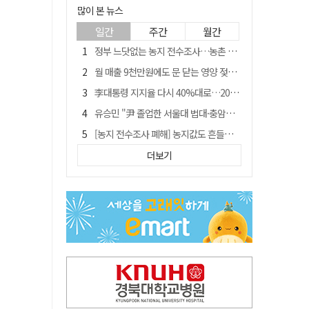
많이 본 뉴스
일간
주간
월간
정부 느닷없는 농지 전수조사…농촌 들쑤시는 '경자유전'의 칼날
월 매출 9천만원에도 문 닫는 영양 젖소농장… "일할 사람이 없어"
李대통령 지지율 다시 40%대로…20대는 18.8%p 급락
유승민 "尹 졸업한 서울대 법대·충암고도 없애야"…李 육사 통합 직격
[농지 전수조사 폐해] 농지값도 흔들리나…"도지 막히면 헐값 매물 나올 수도"
[농지 전수조사 폐해] '쌀 받고 논 내 준' 도지농 이제 어쩌나?
더보기
지역활성화 펀드 9호…포항 AI 데이터센터에 6천억 투입
국민 51.9% "李 대통령 재판 재개 필요하다"
경북 영천시, 9월부터 11월까지 반값 여행 혜택 제공
아쉬운 태클