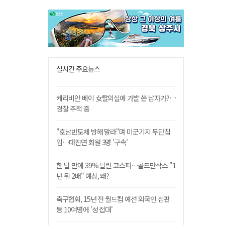
실시간 주요뉴스
케리비안 베이 女탈의실에 가발 쓴 남자가?…
경찰 추적 중
"호남반도체 방해 말라"며 미군기지 무단침
입…대진연 회원 3명 '구속'
한 달 만에 39% 날린 코스피…골드만삭스 "1
년 뒤 2배" 예상, 왜?
축구협회, 15년 전 월드컵 예선 외국인 심판
등 10여명에 '성 접대'