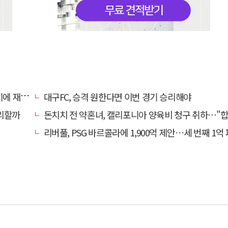
 재정비
대구FC, 승격 원한다면 이번 경기 승리해야
리할까
돈치치 전 약혼녀, 캘리포니아 양육비 청구 취하…"합의로 해
리버풀, PSG 바르콜라에 1,900억 제안…세 번째 1억 파운드 영입