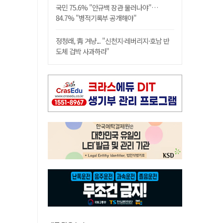
국민 75.6% "안규백 장관 물러나야"…
84.7% "병적기록부 공개해야"
정청래, 靑 겨냥... "신천지·레버리지·호남 반
도체 겁박 사과하라"