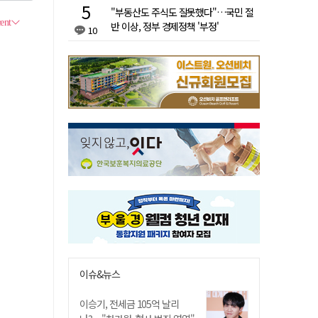
"부동산도 주식도 잘못했다"…국민 절
반 이상, 정부 경제정책 '부정'
10
이슈&뉴스
이승기, 전세금 105억 날리