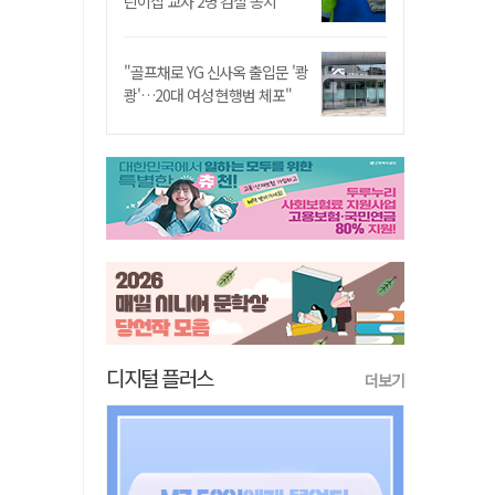
린이집 교사 2명 검찰 송치
"골프채로 YG 신사옥 출입문 '쾅
쾅'…20대 여성 현행범 체포"
디지털 플러스
더보기