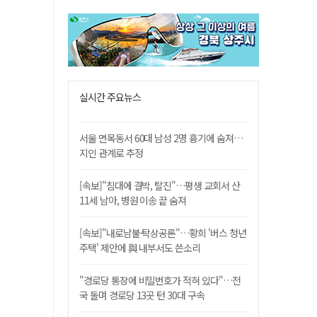
실시간 주요뉴스
서울 면목동서 60대 남성 2명 흉기에 숨져…
지인 관계로 추정
[속보]"침대에 결박, 탈진"…평생 교회서 산
11세 남아, 병원 이송 끝 숨져
[속보]"내로남불·탁상공론"…황희 '버스 청년
주택' 제안에 與 내부서도 쓴소리
"경로당 통장에 비밀번호가 적혀 있다"…전
국 돌며 경로당 13곳 턴 30대 구속