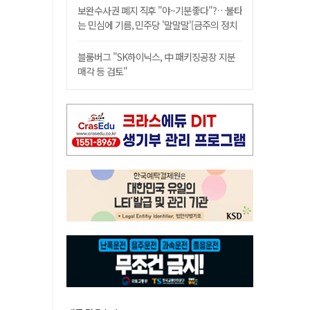
보완수사권 폐지 직후 "야~기분좋다"?…불타
는 민심에 기름, 민주당 '말말말'[금주의 정치
舌전]
블룸버그 "SK하이닉스, 中 패키징공장 지분
매각 등 검토"