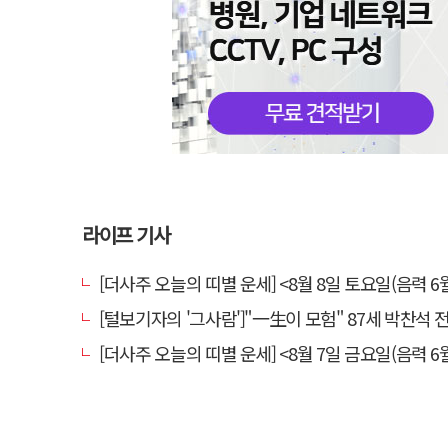
라이프 기사
[더사주 오늘의 띠별 운세] <8월 8일 토요일(음력 6월
[털보기자의 '그사람']"一生이 모험" 87세 박찬석 전 경북
[더사주 오늘의 띠별 운세] <8월 7일 금요일(음력 6월