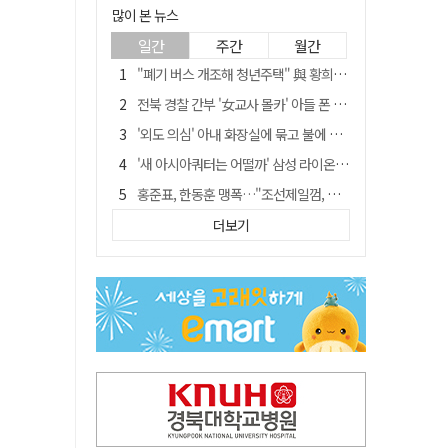
많이 본 뉴스
일간
주간
월간
"폐기 버스 개조해 청년주택" 與 황희…'딸 학비는 年 4200만원'
전북 경찰 간부 '女교사 몰카' 아들 폰 부수고…"처벌 못하는 사안" 내부망에 글
'외도 의심' 아내 화장실에 묶고 불에 달군 공구로 고문…남편 검거
'새 아시아쿼터는 어떨까' 삼성 라이온즈, 새 얼굴 투수 미야모리 영입
홍준표, 한동훈 맹폭…"조선제일껌, 권력에 살고 권력에 죽었다"
[시사뒷담] MOU의 함정, 협약식이 투자 확정은 아니긴 해
더보기
'심판 성접대' 논란 축구협회 결국 사과…"깊이 반성, 쇄신하겠다"
'장윤기 사건' 피해 여고생 돕다가 다친 고교생, 의상자 인정
"경로당 통장에 비밀번호가 적혀 있다"…전국 돌며 경로당 13곳 턴 30대 구속
"내로남불·탁상공론"…황희 '버스 청년주택' 제안에 與 내부서도 쓴소리