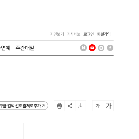
지면보기
기사제보
로그인
회원가입
·연예
주간매일
가
가
구글 검색 선호 출처로 추가