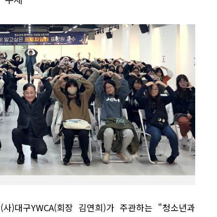
(사)대구YWCA(회장 김연희)가 주관하는 "청소년과