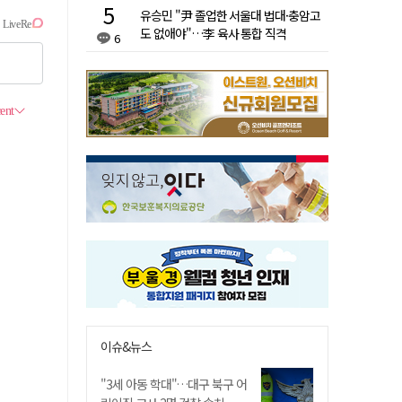
유승민 "尹 졸업한 서울대 법대·충암고
도 없애야"…李 육사 통합 직격
6
이슈&뉴스
"3세 아동 학대"…대구 북구 어