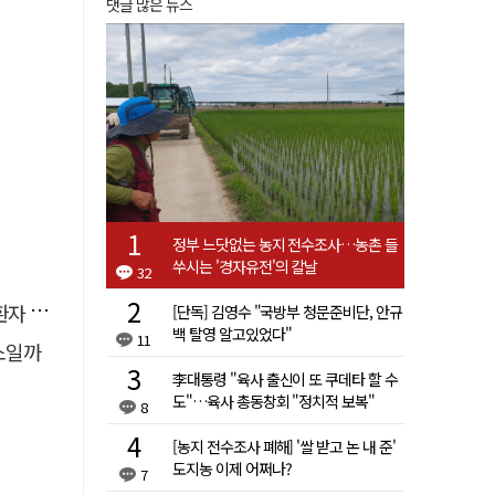
댓글 많은 뉴스
정부 느닷없는 농지 전수조사…농촌 들
쑤시는 '경자유전'의 칼날
32
 살려
[단독] 김영수 "국방부 청문준비단, 안규
백 탈영 알고있었다"
11
소일까
李대통령 "육사 출신이 또 쿠데타 할 수
도"…육사 총동창회 "정치적 보복"
8
[농지 전수조사 폐해] '쌀 받고 논 내 준'
도지농 이제 어쩌나?
7