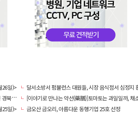
26일)>
달서소방서 펌뷸런스 대원들, 시장 음식점서 심정지 환자 생명
대 총장
[이야기로 만나는 약선(藥膳)]토마토는 과일일까, 채
25일)>
금오산 금오리, 아름다운 동행기업 25호 선정