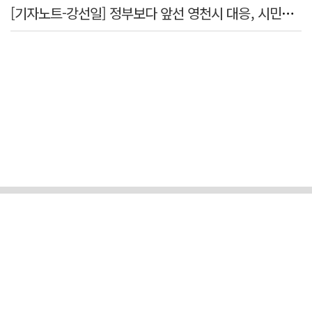
[기자노트-강선일] 정부보다 앞선 영천시 대응, 시민보다 앞서선 안된다