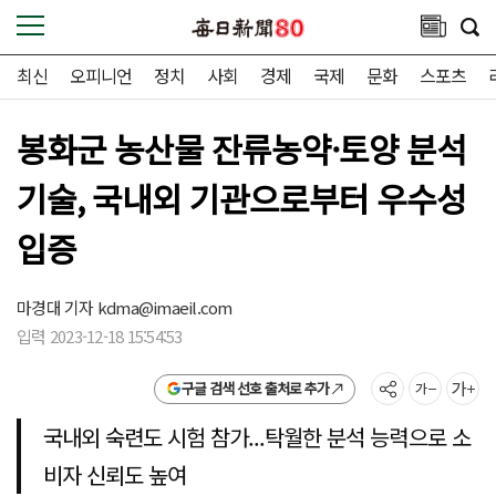
최신
오피니언
정치
사회
경제
국제
문화
스포츠
봉화군 농산물 잔류농약·토양 분석
기술, 국내외 기관으로부터 우수성
입증
마경대 기자
kdma@imaeil.com
입력 2023-12-18 15:54:53
구글 검색 선호 출처로 추가
국내외 숙련도 시험 참가...탁월한 분석 능력으로 소
비자 신뢰도 높여