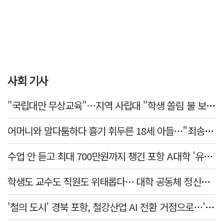
사회 기사
"국립대만 무상교육"…지역 사립대 "학생 쏠림 불 보듯"
어머니와 말다툼하다 흉기 휘두른 18세 아들…"죄송하지 않나" 묻자 침묵
수업 안 듣고 최대 700만원까지 챙긴 포항 A대학 '유령 선수' 등 19명 무더기 송치
학생도 교수도 직원도 위태롭다… 대학 공동체 정신건강 '빨간불'
'철의 도시' 경북 포항, 철강산업 AI 전환 거점으로…'AI 융합실증허브' 구축