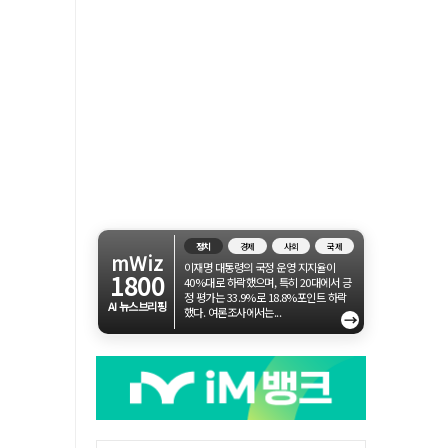
정치
경제
사회
국제
mWiz
이재명 대통령의 국정 운영 지지율이
1800
40%대로 하락했으며, 특히 20대에서 긍
정 평가는 33.9%로 18.8%포인트 하락
AI 뉴스브리핑
했다. 여론조사에서는...
→