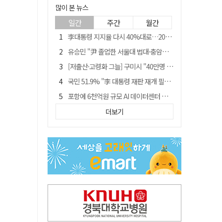
많이 본 뉴스
일간
주간
월간
李대통령 지지율 다시 40%대로…20대는 18.8%p 급락
유승민 "尹 졸업한 서울대 법대·충암고도 없애야"…李 육사 통합 직격
[저출산·고령화 그늘] 구미시 "40만명 사수" 고령군 "3만명대 회복"
국민 51.9% "李 대통령 재판 재개 필요하다"
포항에 6천억원 규모 AI 데이터센터 들어선다
李대통령 "육사 출신이 또 쿠데타 할 수도"…육사 총동창회 "정치적 보복"
더보기
경찰, 홍명보 선임 의혹 수사…대한축구협회 전격 압수수색
경북 영천시, 9월부터 11월까지 반값 여행 혜택 제공
"김용민, 흑백논리로 세상 보는 듯" 검찰 내부서 지탄
월 매출 9천만원에도 문 닫는 영양 젖소농장… "일할 사람이 없어"