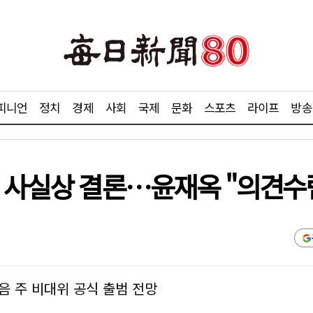
피니언
정치
경제
사회
국제
문화
스포츠
라이프
방송
' 사실상 결론…윤재옥 "의견수
음 주 비대위 공식 출범 전망