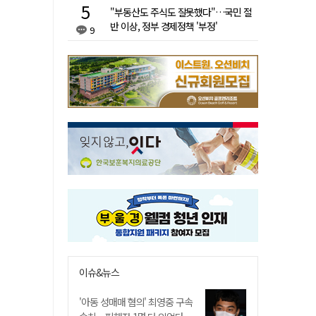
"부동산도 주식도 잘못했다"…국민 절
반 이상, 정부 경제정책 '부정'
9
이슈&뉴스
'아동 성매매 혐의' 최영중 구속