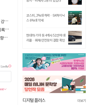
송치…피해자 1명 더 있었다
코스피, 2%대 하락…SK하이닉
스 6%대 약세
졌다
해야"
현대차·기아 등 4개사 51만여 대
는?
리콜…화재·안전장치 결함 확인
디지털 플러스
더보기