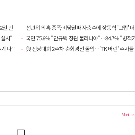
2일 만
선관위 의혹 증폭·비당권파 자충수에 장동혁 '그립' 더 강해
 실시"
국민 75.6% "안규백 장관 물러나야"…84.7% "병적기록부 공개
나설 듯
與 전당대회 2주차 순회경선 돌입…'TK 버린' 주자들 향배