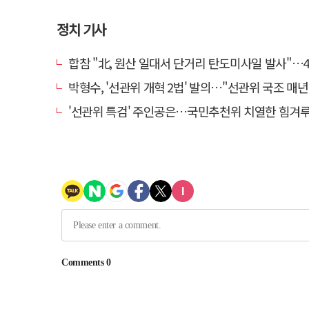
정치 기사
합참 "北, 원산 일대서 단거리 탄도미사일 발사"…4
박형수, '선관위 개혁 2법' 발의…"선관위 국조 매년
'선관위 특검' 주인공은…국민추천위 치열한 힘겨루기 