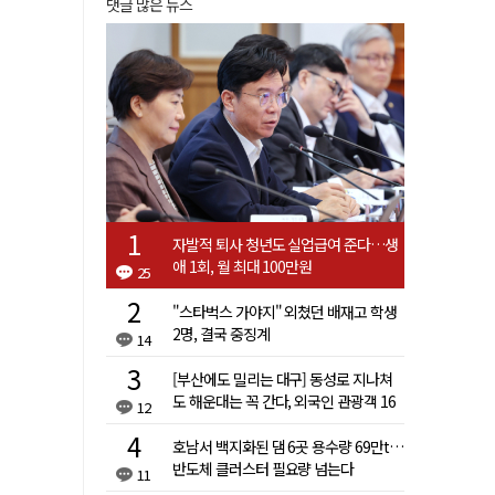
댓글 많은 뉴스
자발적 퇴사 청년도 실업급여 준다…생
애 1회, 월 최대 100만원
25
"스타벅스 가야지" 외쳤던 배재고 학생
2명, 결국 중징계
14
[부산에도 밀리는 대구] 동성로 지나쳐
도 해운대는 꼭 간다, 외국인 관광객 16
12
배 차이
호남서 백지화된 댐 6곳 용수량 69만t…
반도체 클러스터 필요량 넘는다
11