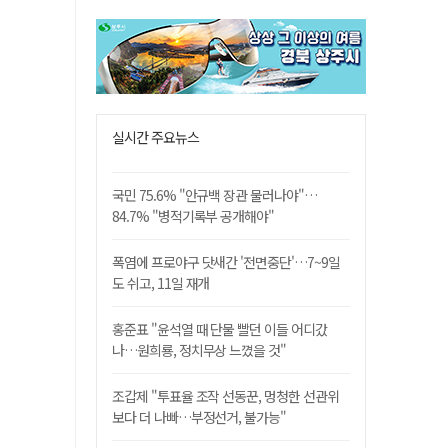
실시간 주요뉴스
국민 75.6% "안규백 장관 물러나야"…
84.7% "병적기록부 공개해야"
폭염에 프로야구 닷새간 '전면중단'…7~9일
도 쉬고, 11일 재개
홍준표 "윤석열 때 단물 빨던 이들 어디갔
나…원희룡, 정치무상 느꼈을 것"
조갑제 "투표율 조작 선동꾼, 멍청한 선관위
보다 더 나빠…부정선거, 불가능"