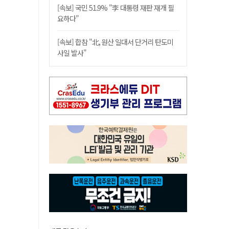
[속보] 국민 51.9% "李 대통령 재판 재개 필
요하다"
[속보] 합참 "北, 원산 일대서 단거리 탄도미
사일 발사"