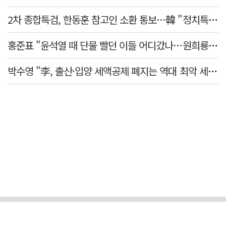
2차 종합특검, 한동훈 참고인 소환 통보…韓 "정치특검 언플" 반발
홍준표 "윤석열 때 단물 빨던 이들 어디갔나…원희룡, 정치무상 느꼈을 것"
박수영 "李, 출산·입양 세액공제 폐지는 역대 최악 세제개악"