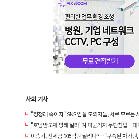
사회 기사
"정청래 죽이자" SNS 암살 모의자들, 서로 모르는 사이였다
"호남반도체 방해 말라"며 미군기지 무단침입…대진연 회원 3명 
이승기, 전세금 105억원 날리나?…"구속된 차가원, 형사 범죄