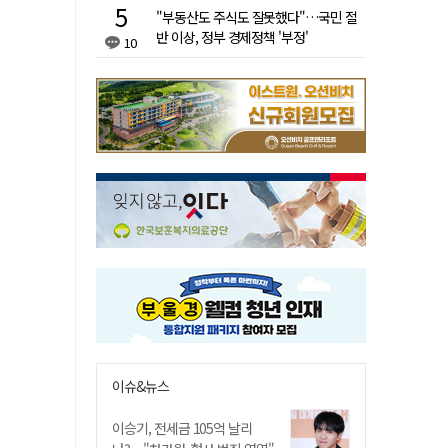
"부동산도 주식도 잘못했다"…국민 절
반 이상, 정부 경제정책 '부정'
10
이슈&뉴스
이승기, 전세금 105억 날리