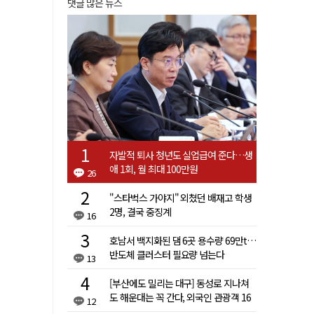
댓글 많은 뉴스
자발적 퇴사 청년도 실업급여 준다…생
애 1회, 월 최대 100만원
26
"스타벅스 가야지" 외쳤던 배재고 학생
2명, 결국 중징계
16
호남서 백지화된 댐 6곳 용수량 69만t…
반도체 클러스터 필요량 넘는다
13
[부산에도 밀리는 대구] 동성로 지나쳐
도 해운대는 꼭 간다, 외국인 관광객 16
12
배 차이