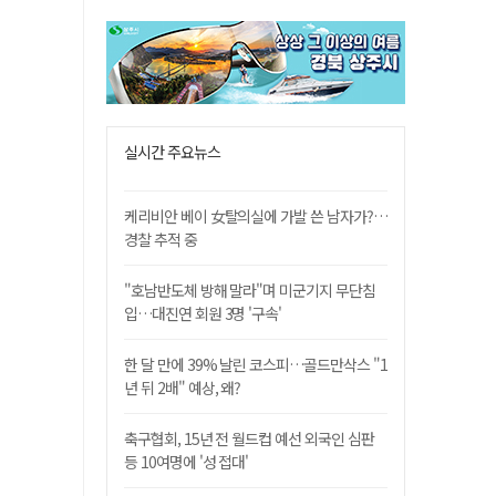
실시간 주요뉴스
케리비안 베이 女탈의실에 가발 쓴 남자가?…
경찰 추적 중
"호남반도체 방해 말라"며 미군기지 무단침
입…대진연 회원 3명 '구속'
한 달 만에 39% 날린 코스피…골드만삭스 "1
년 뒤 2배" 예상, 왜?
축구협회, 15년 전 월드컵 예선 외국인 심판
등 10여명에 '성 접대'