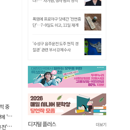
나?…"차가원, 형사 범죄 영역"
폭염에 프로야구 닷새간 '전면중
단'…7~9일도 쉬고, 11일 재개
'수성구 음주운전 도주 현직 경
찰관' 관련 부서 강제수사
적 중
접대'
디지털 플러스
더보기
 칼날