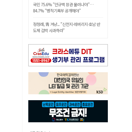
국민 75.6% "안규백 장관 물러나야"…
84.7% "병적기록부 공개해야"
정청래, 靑 겨냥... "신천지·레버리지·호남 반
도체 겁박 사과하라"