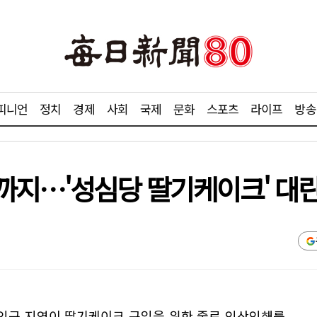
피니언
정치
경제
사회
국제
문화
스포츠
라이프
방송
까지…'성심당 딸기케이크' 대
인근 지역이 딸기케이크 구입을 위한 줄로 인산인해를