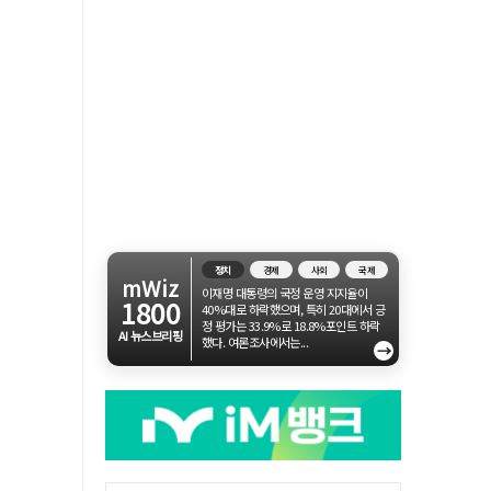
정치
경제
사회
국제
mWiz
이재명 대통령의 국정 운영 지지율이
1800
40%대로 하락했으며, 특히 20대에서 긍
정 평가는 33.9%로 18.8%포인트 하락
AI 뉴스브리핑
했다. 여론조사에서는...
→