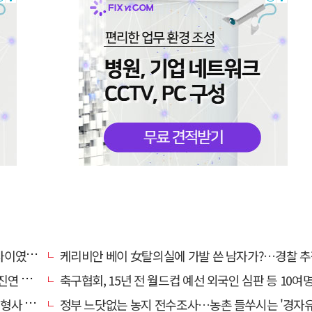
…檢송치
케리비안 베이 女탈의실에 가발 쓴 남자가?…경찰 추
'구속'
축구협회, 15년 전 월드컵 예선 외국인 심판 등 10여명에 '성 
 영역"
정부 느닷없는 농지 전수조사…농촌 들쑤시는 '경자유전'의