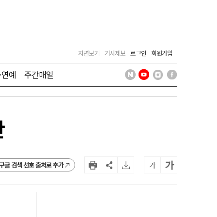
지면보기
기사제보
로그인
회원가입
·연예
주간매일
란
가
가
구글 검색 선호 출처로 추가