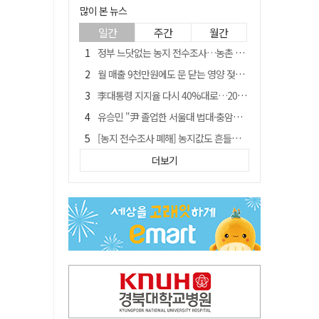
많이 본 뉴스
일간
주간
월간
정부 느닷없는 농지 전수조사…농촌 들쑤시는 '경자유전'의 칼날
월 매출 9천만원에도 문 닫는 영양 젖소농장… "일할 사람이 없어"
李대통령 지지율 다시 40%대로…20대는 18.8%p 급락
유승민 "尹 졸업한 서울대 법대·충암고도 없애야"…李 육사 통합 직격
[농지 전수조사 폐해] 농지값도 흔들리나…"도지 막히면 헐값 매물 나올 수도"
[농지 전수조사 폐해] '쌀 받고 논 내 준' 도지농 이제 어쩌나?
더보기
지역활성화 펀드 9호…포항 AI 데이터센터에 6천억 투입
국민 51.9% "李 대통령 재판 재개 필요하다"
경북 영천시, 9월부터 11월까지 반값 여행 혜택 제공
아쉬운 태클