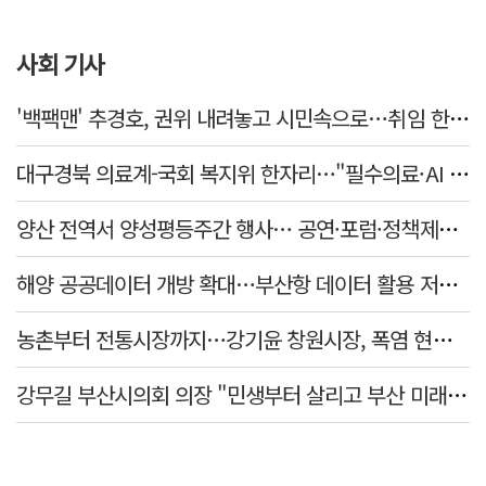
사회 기사
'백팩맨' 추경호, 권위 내려놓고 시민속으로…취임 한 달 '현장' 행보 눈길
대구경북 의료계-국회 복지위 한자리…"필수의료·AI 바이오 협력 강화"
양산 전역서 양성평등주간 행사… 공연·포럼·정책제안 잇따라
해양 공공데이터 개방 확대…부산항 데이터 활용 저변 넓힌다
농촌부터 전통시장까지…강기윤 창원시장, 폭염 현장 누볐다
강무길 부산시의회 의장 "민생부터 살리고 부산 미래 준비하겠다"