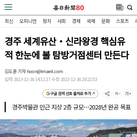
최신
오피니언
정치
사회
경제
국제
문화
스포츠
경주 세계유산‧신라왕경 핵심유
적 한눈에 볼 탐방거점센터 만든다
김도훈 기자
hoon@imaeil.com
입력 2023-12-26 14:11:17 수정 2023-12-26 20:22:53
구글 검색 선호 출처로 추가
경주박물관 인근 지상 2층 규모…2028년 완공 목표