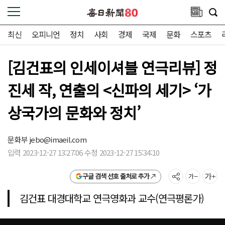
최신
오피니언
정치
사회
경제
국제
문화
스포츠
[김건표의 인세이셔블 연극리뷰] 정
진세 작, 연출의 <신파의 세기> ‘가
상국가의 문화와 정치’
문화부
jebo@imaeil.com
입력 2023-12-27 13:27:06 수정 2023-12-27 15:34:10
구글 검색 선호 출처로 추가
김건표 대경대학교 연극영화과 교수(연극평론가)