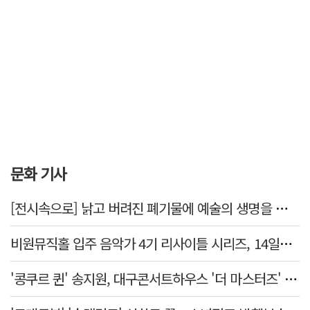
문화 기사
[전시속으로] 낡고 버려진 폐기물에 예술의 생명을 불어넣다…김결수 개인전
비원뮤직홀 입주 음악가 4기 리사이틀 시리즈, 14일부터 6주간 개최
'콩쿠르 퀸' 송지원, 대구콘서트하우스 '더 마스터즈' 무대 오른다