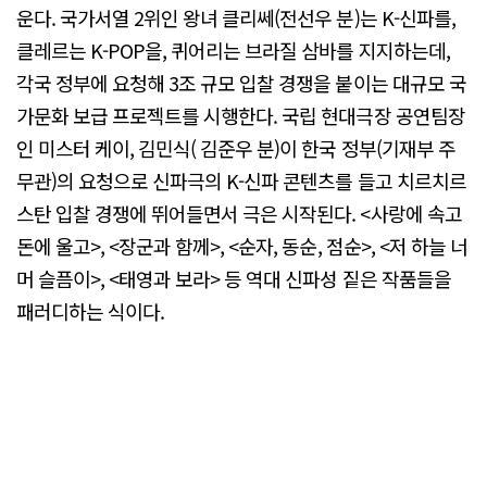
운다. 국가서열 2위인 왕녀 클리쎄(전선우 분)는 K-신파를,
클레르는 K-POP을, 퀴어리는 브라질 삼바를 지지하는데,
각국 정부에 요청해 3조 규모 입찰 경쟁을 붙이는 대규모 국
가문화 보급 프로젝트를 시행한다. 국립 현대극장 공연팀장
인 미스터 케이, 김민식( 김준우 분)이 한국 정부(기재부 주
무관)의 요청으로 신파극의 K-신파 콘텐츠를 들고 치르치르
스탄 입찰 경쟁에 뛰어들면서 극은 시작된다. <사랑에 속고
돈에 울고>, <장군과 함께>, <순자, 동순, 점순>, <저 하늘 너
머 슬픔이>, <태영과 보라> 등 역대 신파성 짙은 작품들을
패러디하는 식이다.