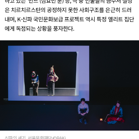
하고 있는 '민느'(심효민 분) 등, 극 중 인물들의 금수저 설정
은 치르치르스탄의 공정하지 못한 사회구조를 은근히 드러
내며, K-신파 국민문화보급 프로젝트 역시 특정 엘리트 집단
에게 독점되는 상황을 풍자한다.
신파의 세기. 서울문화재단·©BAKi