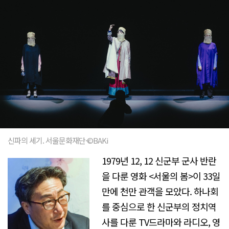
신파의 세기. 서울문화재단·©BAKi
1979년 12, 12 신군부 군사 반란
을 다룬 영화 <서울의 봄>이 33일
만에 천만 관객을 모았다. 하나회
를 중심으로 한 신군부의 정치역
사를 다룬 TV드라마와 라디오, 영