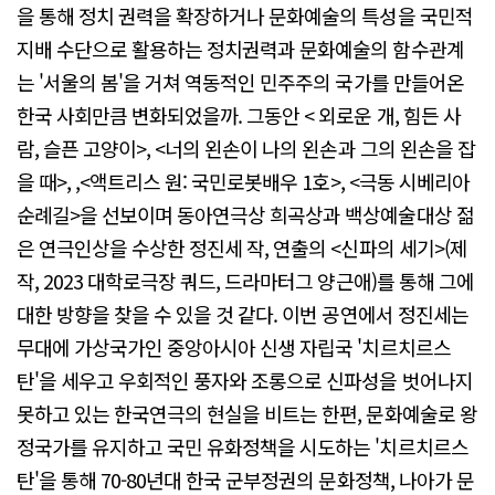
을 통해 정치 권력을 확장하거나 문화예술의 특성을 국민적
지배 수단으로 활용하는 정치권력과 문화예술의 함수관계
는 '서울의 봄'을 거쳐 역동적인 민주주의 국가를 만들어온
한국 사회만큼 변화되었을까. 그동안 < 외로운 개, 힘든 사
람, 슬픈 고양이>, <너의 왼손이 나의 왼손과 그의 왼손을 잡
을 때>, ,<액트리스 원: 국민로봇배우 1호>, <극동 시베리아
순례길>을 선보이며 동아연극상 희곡상과 백상예술대상 젊
은 연극인상을 수상한 정진세 작, 연출의 <신파의 세기>(제
작, 2023 대학로극장 쿼드, 드라마터그 양근애)를 통해 그에
대한 방향을 찾을 수 있을 것 같다. 이번 공연에서 정진세는
무대에 가상국가인 중앙아시아 신생 자립국 '치르치르스
탄'을 세우고 우회적인 풍자와 조롱으로 신파성을 벗어나지
못하고 있는 한국연극의 현실을 비트는 한편, 문화예술로 왕
정국가를 유지하고 국민 유화정책을 시도하는 '치르치르스
탄'을 통해 70-80년대 한국 군부정권의 문화정책, 나아가 문