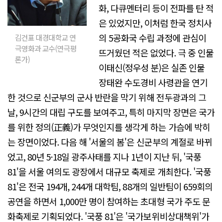
화, 다큐멘터리 등이 전파를 탄 적
은 있었지만, 이처럼 한국 정치사
의 5공화국 수립 과정에 관심이
김건표 대경대학교 연
극영화과 교수(연극평
뜨거웠던 적은 없었다. 극 중 인물
론가)
이태신(정우성 분)은 실존 인물
장태완 수도경비 사령관을 연기
한 것으로 신군부의 군사 반란을 막기 위해 전두광과의 그
날, 9시간의 대립 구도를 보여주고, 특히 마지막 장면은 국가
를 위한 정의(正義)가 무엇인지를 생각게 하는 가슴에 박히
는 장면이었다. 다음 해 '서울의 봄'은 신군부의 계절로 바뀌
었고, 80년 5·18일 광주사태를 지나 1년이 지난 뒤, '국풍
81'을 서울 여의도 광장에서 대규모 축제로 개최한다. '국풍
81'은 전국 194개, 244개 대학팀, 88개의 일반팀이 659회의
공연을 하면서 1,000만 명이 참여하는 초대형 국가 주도 문
화축제로 기획되었다. '국풍 81'은 '국가보위비상대책위'가