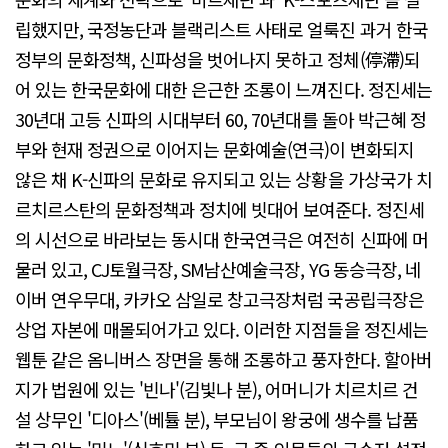
립했지만, 국정농단과 블랙리스트 사태로 얼룩진 과거 한국
정부의 문화정책, 신파성을 벗어나지 못하고 정체(停滯)되
어 있는 한국문화에 대한 은근한 조롱이 느껴진다. 정진세는
30년대 고등 신파의 시대부터 60, 70년대를 돌아 박근혜 정
부와 현재 정권으로 이어지는 문화예술(연극)이 변화되지
않은 채 K-신파의 문화로 유지되고 있는 상황을 가상국가 치
르치르스탄의 문화정책과 정치에 빗대어 보여준다. 정진세
의 시선으로 바라보는 동시대 한국연극은 여전히 신파에 머
물러 있고, CJ토월극장, SM남산예술극장, YG 동승극장, 네
이버 연우무대, 카카오 삼일로 창고극장처럼 국공립극장은
상업 자본에 매몰되어가고 있다. 이러한 지점들을 정진세는
웹툰 같은 옴니버스 장면을 통해 조롱하고 풍자한다. 할아버
지가 법원에 있는 '빈나'(김빛나 분), 어머니가 치르치르 건
설 상무인 '디아스'(베튤 분), 부모님이 왕궁에 생수를 납품