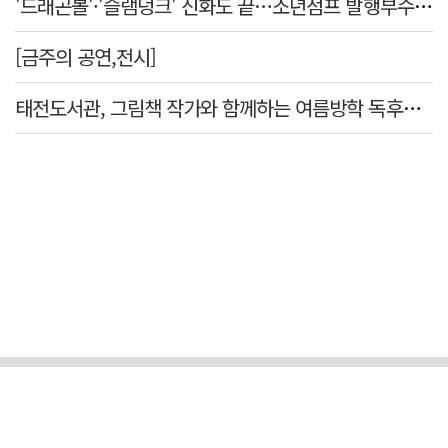
'드래곤볼'·'슬램덩크' 신화도 끝…소년점프 발행부수 100만부 붕괴
[금주의 공연,전시]
태전도서관, 그림책 작가와 함께하는 여름방학 독후체험 운영