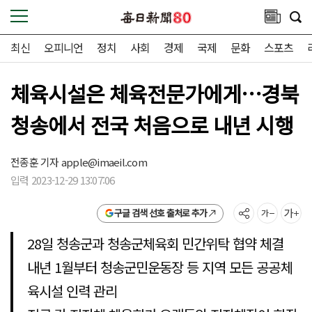
최신
오피니언
정치
사회
경제
국제
문화
스포츠
체육시설은 체육전문가에게…경북
청송에서 전국 처음으로 내년 시행
전종훈 기자
apple@imaeil.com
입력 2023-12-29 13:07:06
구글 검색 선호 출처로 추가
28일 청송군과 청송군체육회 민간위탁 협약 체결
내년 1월부터 청송군민운동장 등 지역 모든 공공체
육시설 인력 관리