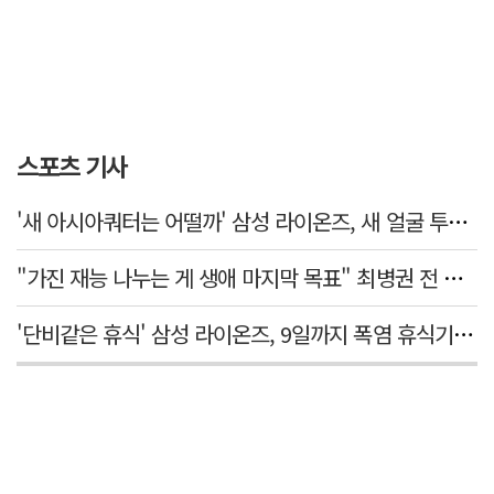
스포츠 기사
'새 아시아쿼터는 어떨까' 삼성 라이온즈, 새 얼굴 투수 미야모리 영입
"가진 재능 나누는 게 생애 마지막 목표" 최병권 전 대구체고 복싱 감독
'단비같은 휴식' 삼성 라이온즈, 9일까지 폭염 휴식기에 재정비