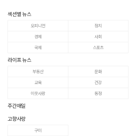
섹션별 뉴스
오피니언
정치
경제
사회
국제
스포츠
라이프 뉴스
부동산
문화
교육
건강
이웃사랑
동정
주간매일
고향사랑
구미