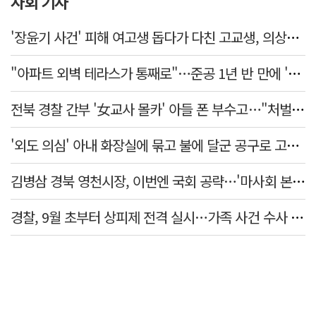
사회 기사
'장윤기 사건' 피해 여고생 돕다가 다친 고교생, 의상자 인정
"아파트 외벽 테라스가 통째로"…준공 1년 반 만에 '아찔 사고'
전북 경찰 간부 '女교사 몰카' 아들 폰 부수고…"처벌 못하는 사안" 내부망에 글
'외도 의심' 아내 화장실에 묶고 불에 달군 공구로 고문…남편 검거
김병삼 경북 영천시장, 이번엔 국회 공략…'마사회 본사 이전·광역교통망 확충' 요청
경찰, 9월 초부터 상피제 전격 실시…가족 사건 수사 못해