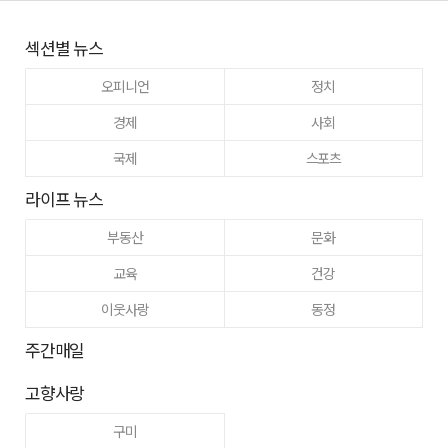
섹션별 뉴스
오피니언
정치
경제
사회
국제
스포츠
라이프 뉴스
부동산
문화
교육
건강
이웃사랑
동정
주간매일
고향사랑
구미