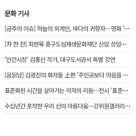
문화 기사
[금주의 이슈] 하늘의 외계인, 바다의 귀향자…영화 '호프'와 '오디세이'
[차 한 잔] 최현묵 중구도심재생문화재단 신임 상임이사 "서문시장·경상감영 등 지역 자원 활용…문화의 일상화"
'인간시장' 김홍신 작가, 대구도서관서 특별 강연
[음읽남] 김광진의 화자들 上편 '주인공보다 마음을 쓴 사람'
표준화된 시간을 살아가는 각자의 리듬…전시 '표준시차'
수십년간 포착한 우리 산의 아름다움…강위원갤러리 '팔공·지리展' 개최