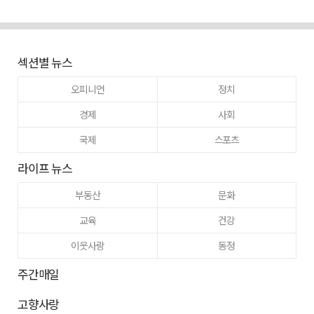
섹션별 뉴스
오피니언
정치
경제
사회
국제
스포츠
라이프 뉴스
부동산
문화
교육
건강
이웃사랑
동정
주간매일
고향사랑