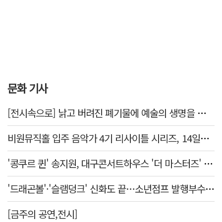
문화 기사
[전시속으로] 낡고 버려진 폐기물에 예술의 생명을 불어넣다…김결수 개인전
비원뮤직홀 입주 음악가 4기 리사이틀 시리즈, 14일부터 6주간 개최
'콩쿠르 퀸' 송지원, 대구콘서트하우스 '더 마스터즈' 무대 오른다
'드래곤볼'·'슬램덩크' 신화도 끝…소년점프 발행부수 100만부 붕괴
[금주의 공연,전시]