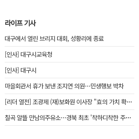
라이프 기사
대구에서 열린 브리지 대회, 성황리에 종료
[인사] 대구시교육청
[인사] 대구시
마을회관서 휴가 보낸 조지연 의원…민생행보 박차
[리더 열전] 조광제 (재)보화원 이사장 "효의 가치 확산 위해 젊은층 참여 이끌어낼 것"
칠곡 알뜰 만남의주유소…경북 최초 '착하디착한 주유소' 선정