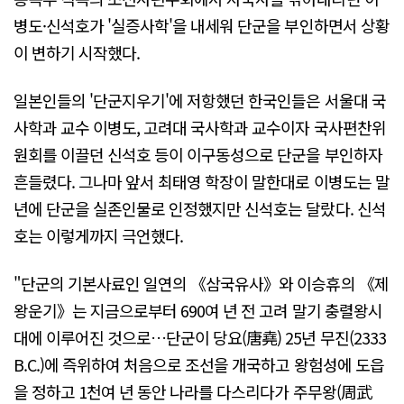
병도·신석호가 '실증사학'을 내세워 단군을 부인하면서 상황
이 변하기 시작했다.
일본인들의 '단군지우기'에 저항했던 한국인들은 서울대 국
사학과 교수 이병도, 고려대 국사학과 교수이자 국사편찬위
원회를 이끌던 신석호 등이 이구동성으로 단군을 부인하자
흔들렸다. 그나마 앞서 최태영 학장이 말한대로 이병도는 말
년에 단군을 실존인물로 인정했지만 신석호는 달랐다. 신석
호는 이렇게까지 극언했다.
"단군의 기본사료인 일연의 《삼국유사》와 이승휴의 《제
왕운기》는 지금으로부터 690여 년 전 고려 말기 충렬왕시
대에 이루어진 것으로…단군이 당요(唐堯) 25년 무진(2333
B.C.)에 즉위하여 처음으로 조선을 개국하고 왕험성에 도읍
을 정하고 1천여 년 동안 나라를 다스리다가 주무왕(周武