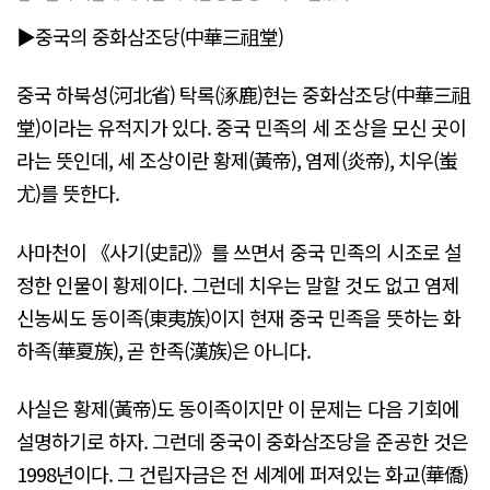
▶중국의 중화삼조당(中華三祖堂)
중국 하북성(河北省) 탁록(涿鹿)현는 중화삼조당(中華三祖
堂)이라는 유적지가 있다. 중국 민족의 세 조상을 모신 곳이
라는 뜻인데, 세 조상이란 황제(黃帝), 염제(炎帝), 치우(蚩
尤)를 뜻한다.
사마천이 《사기(史記)》를 쓰면서 중국 민족의 시조로 설
정한 인물이 황제이다. 그런데 치우는 말할 것도 없고 염제
신농씨도 동이족(東夷族)이지 현재 중국 민족을 뜻하는 화
하족(華夏族), 곧 한족(漢族)은 아니다.
사실은 황제(黃帝)도 동이족이지만 이 문제는 다음 기회에
설명하기로 하자. 그런데 중국이 중화삼조당을 준공한 것은
1998년이다. 그 건립자금은 전 세계에 퍼져있는 화교(華僑)