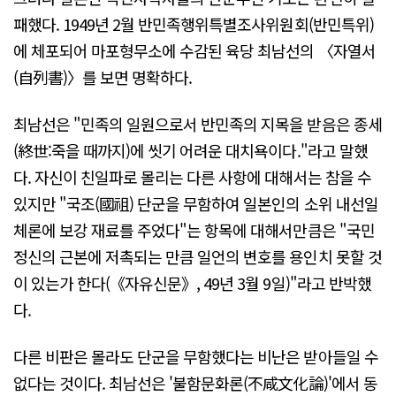
패했다. 1949년 2월 반민족행위특별조사위원회(반민특위)
에 체포되어 마포형무소에 수감된 육당 최남선의 〈자열서
(自列書)〉를 보면 명확하다.
최남선은 "민족의 일원으로서 반민족의 지목을 받음은 종세
(終世:죽을 때까지)에 씻기 어려운 대치욕이다."라고 말했
다. 자신이 친일파로 몰리는 다른 사항에 대해서는 참을 수
있지만 "국조(國祖) 단군을 무함하여 일본인의 소위 내선일
체론에 보강 재료를 주었다"는 항목에 대해서만큼은 "국민
정신의 근본에 저촉되는 만큼 일언의 변호를 용인치 못할 것
이 있는가 한다(《자유신문》, 49년 3월 9일)"라고 반박했
다.
다른 비판은 몰라도 단군을 무함했다는 비난은 받아들일 수
없다는 것이다. 최남선은 '불함문화론(不咸文化論)'에서 동