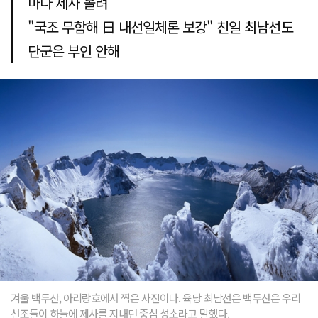
마다 제사 올려
"국조 무함해 日 내선일체론 보강" 친일 최남선도
단군은 부인 안해
겨울 백두산, 아리랑호에서 찍은 사진이다. 육당 최남선은 백두산은 우리
선조들이 하늘에 제사를 지내던 중심 성소라고 말했다.