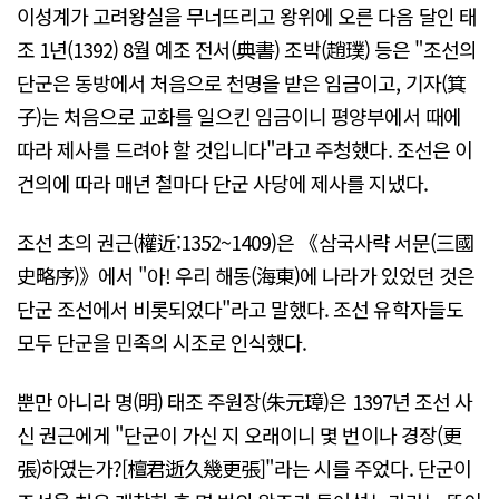
이성계가 고려왕실을 무너뜨리고 왕위에 오른 다음 달인 태
조 1년(1392) 8월 예조 전서(典書) 조박(趙璞) 등은 "조선의
단군은 동방에서 처음으로 천명을 받은 임금이고, 기자(箕
子)는 처음으로 교화를 일으킨 임금이니 평양부에서 때에
따라 제사를 드려야 할 것입니다"라고 주청했다. 조선은 이
건의에 따라 매년 철마다 단군 사당에 제사를 지냈다.
조선 초의 권근(權近:1352~1409)은 《삼국사략 서문(三國
史略序)》에서 "아! 우리 해동(海東)에 나라가 있었던 것은
단군 조선에서 비롯되었다"라고 말했다. 조선 유학자들도
모두 단군을 민족의 시조로 인식했다.
뿐만 아니라 명(明) 태조 주원장(朱元璋)은 1397년 조선 사
신 권근에게 "단군이 가신 지 오래이니 몇 번이나 경장(更
張)하였는가?[檀君逝久幾更張]"라는 시를 주었다. 단군이