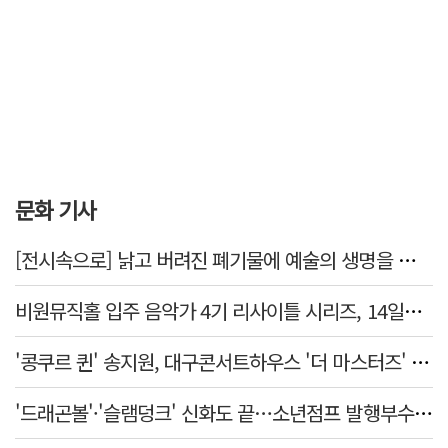
문화 기사
[전시속으로] 낡고 버려진 폐기물에 예술의 생명을 불어넣다…김결수 개인전
비원뮤직홀 입주 음악가 4기 리사이틀 시리즈, 14일부터 6주간 개최
'콩쿠르 퀸' 송지원, 대구콘서트하우스 '더 마스터즈' 무대 오른다
'드래곤볼'·'슬램덩크' 신화도 끝…소년점프 발행부수 100만부 붕괴