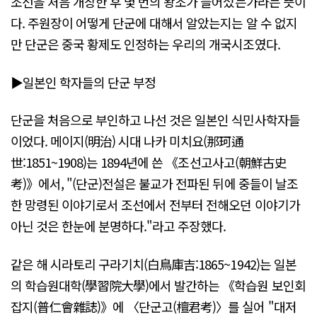
조선을 처음 개창한 후 몇 번의 왕조가 들어섰는가라는 뜻이
다. 주원장이 어떻게 단군에 대해서 알았는지는 알 수 없지
만 단군은 중국 황제도 인정하는 우리의 개국시조였다.
▶일본인 학자들의 단군 부정
단군을 처음으로 부인하고 나선 것은 일본인 식민사학자들
이었다. 메이지(明治) 시대 나카 미치요(那珂通
世:1851~1908)는 1894년에 쓴 《조선고사고(朝鮮古史
考)》에서, "(단군)전설은 불교가 전파된 뒤에 중들이 날조
한 망령된 이야기로서 조선에서 전부터 전해오던 이야기가
아닌 것은 한눈에 분명하다."라고 주장했다.
같은 해 시라토리 구라기치(白鳥庫吉:1865~1942)는 일본
의 학습원대학(學習院大學)에서 발간하는 《학습원 보인회
잡지(普仁會雜誌)》에 〈단군고(檀君考)〉를 실어 "대저