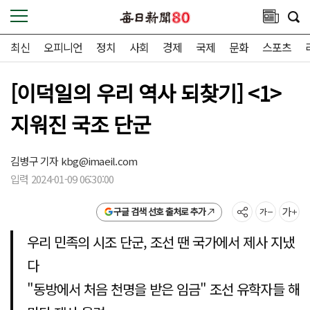
최신
오피니언
정치
사회
경제
국제
문화
스포츠
[이덕일의 우리 역사 되찾기] <1>
지워진 국조 단군
김병구 기자
kbg@imaeil.com
입력 2024-01-09 06:30:00
구글 검색 선호 출처로 추가
우리 민족의 시조 단군, 조선 땐 국가에서 제사 지냈
다
"동방에서 처음 천명을 받은 임금" 조선 유학자들 해