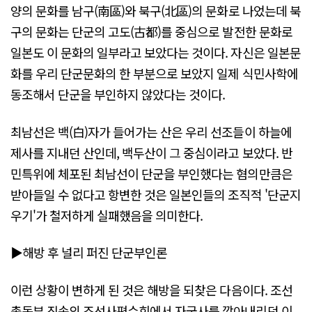
양의 문화를 남구(南區)와 북구(北區)의 문화로 나었는데 북
구의 문화는 단군의 고도(古都)를 중심으로 발전한 문화로
일본도 이 문화의 일부라고 보았다는 것이다. 자신은 일본문
화를 우리 단군문화의 한 부분으로 보았지 일제 식민사학에
동조해서 단군을 부인하지 않았다는 것이다.
최남선은 백(白)자가 들어가는 산은 우리 선조들이 하늘에
제사를 지내던 산인데, 백두산이 그 중심이라고 보았다. 반
민특위에 체포된 최남선이 단군을 부인했다는 혐의만큼은
받아들일 수 없다고 항변한 것은 일본인들의 조직적 '단군지
우기'가 철저하게 실패했음을 의미한다.
▶해방 후 널리 퍼진 단군부인론
이런 상황이 변하게 된 것은 해방을 되찾은 다음이다. 조선
총독부 직속의 조선사편수회에서 자국사를 깎아내리던 이