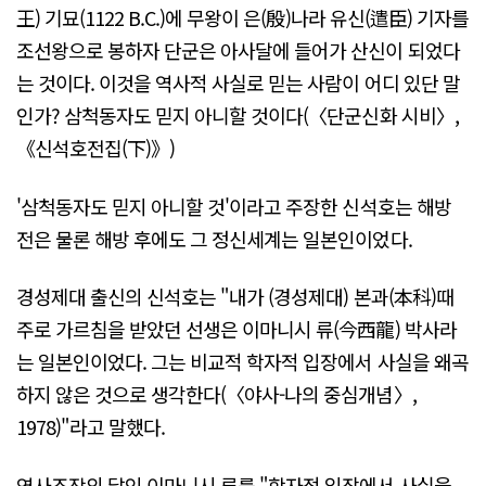
王) 기묘(1122 B.C.)에 무왕이 은(殷)나라 유신(遣臣) 기자를
조선왕으로 봉하자 단군은 아사달에 들어가 산신이 되었다
는 것이다. 이것을 역사적 사실로 믿는 사람이 어디 있단 말
인가? 삼척동자도 믿지 아니할 것이다(〈단군신화 시비〉,
《신석호전집(下)》)
'삼척동자도 믿지 아니할 것'이라고 주장한 신석호는 해방
전은 물론 해방 후에도 그 정신세계는 일본인이었다.
경성제대 출신의 신석호는 "내가 (경성제대) 본과(本科)때
주로 가르침을 받았던 선생은 이마니시 류(今西龍) 박사라
는 일본인이었다. 그는 비교적 학자적 입장에서 사실을 왜곡
하지 않은 것으로 생각한다(〈야사-나의 중심개념〉,
1978)"라고 말했다.
역사조작의 달인 이마니시 류를 "학자적 입장에서 사실을